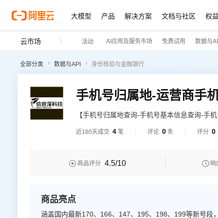
大模型
产品
解决方案
文档与社区
权
云市场
AI应用及服务市场
免费试用
数据与AP
活动
全部分类
数据与API
身份核验与金融银行
【手机号归属地查询-手机号基本信息查询-手机
据手机号码查询其归属地信息、运营商信息，
4
0
0
近180天成交
笔
评论
条
评分
4.5
/10


商品评分
响
商品亮点
涵盖国内最新170、166、147、195、198、199