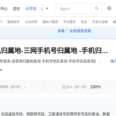
益中心
定价
云市场
合作伙伴
支持与服务
了解阿里云
I
基础软件
企业应用
建站小程序
专业服务
安全
开发与运维
解
查看 “
” 全部搜索结果
手机号归属地-运营商手机归属地-三网手机号归属地 -手机归属地-手机归属地-手机号基本信息-手机归属地
号查询-运营商归属地查询-手机号地区查询-手机号信息查询】根
展
支持移动、联通、电信三网运营商归属地信息的查询。

-
100%

应时间（近7天）
SLA（近一月）
等新号段，包括虚拟号段、物联网号段、卫星通信号段等所有号段的查询。数据