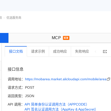
款
优选服务商

MCP
接口文档
请求示例
成功响应
失败响应
错误码

接口信息
调用地址：
https://mobarea.market.alicloudapi.com/mobile/area

请求方式：
POST
返回类型：
JSON
API 调用：
API 简单身份认证调用方法（APPCODE）
API 签名认证调用方法（AppKey & AppSecret）