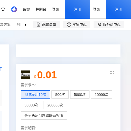
备案
控制台
登录
注册
登录
注册
决方案
阿里云精选
伙伴招募
配置清单
买家中心
服务商中心


开
0.01

¥
套餐版本
：
测试专用10次
500次
5000次
10000次
50000次
200000次
任何售后问题请联系客服
套餐配额
：