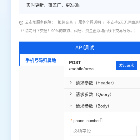
实时更新、覆盖广、更准确。

云市场服务保障：
担保交易
服务全程透明
不支持5天无理由退
（* 请勿线下交易！90%的欺诈、纠纷、资金盗取均由线下交易导致。）
API调试
手机号码归属地
POST
发起请求
/mobile/area
请求参数（Header）
请求参数（Query）
请求参数（Body）

phone_number