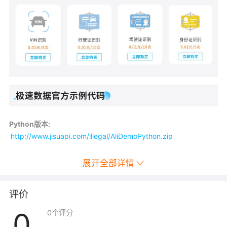
Python版本:
http://www.jisuapi.com/illegal/AliDemoPython.zip
JAVA版本:
http://www.jisuapi.com/illegal/AliDemoJava.zip
展开全部详情
PHP版本:
http://www.jisuapi.com/illegal/AliDemoPHP.zip
评价
0
0
个评分