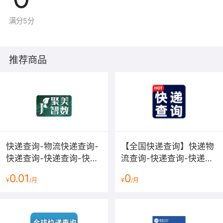
满分5分
推荐商品
HTTP
错误代码
状态
语义
解决方案
码
Quota
调用次数
此时需要重新购
403
Exhausted
已用完
买
快递查询-物流快递查询-
【全国快递查询】快递物
Quota
购买次数
此时需要重新购
403
快递查询-快递查询-快递
流查询-快递查询-快递查
Expired
已过期
买
信息查询-快递查询-快递
询-快递物流查询-快递物
0.01
0
您需要确认是否
¥
/月
¥
/月
物流查询-快递查询-快递
流轨迹查询-快递物流查
Unauthorized
403
未授权
购买或者购买错
查询-快递...
询接口-快递...
误
您需要复制正确