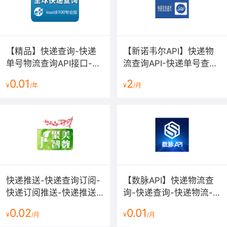
Invalid
AppCode
的AppCode
复
400
AppCode
错误
制的时候不要带
空格
您需要确定请求
Empty
401
签名为空
Header是否包含
【精品】快递查询-快递
【新诺韦尔API】快递物
Signature
签名
单号物流查询API接口-支
流查询API-快递单号查
持近2000家快递公司-快
询-物流记录跟踪查询-支
您需要复制正确
0.01
2
Invalid
AppKey
的AppKey
复制
¥
/年
¥
/月
递物流查询-单号查询-高
持全国快递单号识别与轨
400
AppKey
错误
的时候不要带空
并发快递查询-...
迹实时跟踪
格
HTTP响应状态码完整对照表：
https://help.aliyun.com/document_detail/43906.html
快递推送-快递查询订阅-
【数脉API】快递物流查
快递订阅推送-快递推送-
询-快递查询-快递物流-
快递订阅-快递推送-快递
物流快递-快递查询-快递
0.02
0.01
¥
/月
¥
/月
订阅-快递推送-快递推
物流查询-快递物流查询-