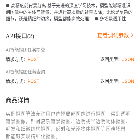
● 高精度前背景分离 基于先进的深度学习技术，模型能够精准识
别图像中的主体与背景，并进行高质量的背景去除；无论是复杂的
细节，还是精细的边缘，模型都能高效处理； ● 多场景适用性 能
够适应各种不同的图像风格和应用场景，对不同类型的图片都能实
现较好的抠图效果； ● 无缝集成 API可以轻松集成到现有的图像编
查看调试参数
API接口(
2
)
辑软件或工作流程中，提升整体图像处理能力。
AI智能抠图任务提交
请求方式：
POST
返回类型：
JSON
AI智能抠图任务查询
请求方式：
POST
返回类型：
JSON
商品详情
实例抠图算法允许用户选择局部图像进行抠图，得到透明
背景图像，针对复杂背景抠图、透明或半透明物体抠图、
毛发和细微结构抠图、反射和光泽物体抠图等困难场景，
都能够实现精细化抠图。