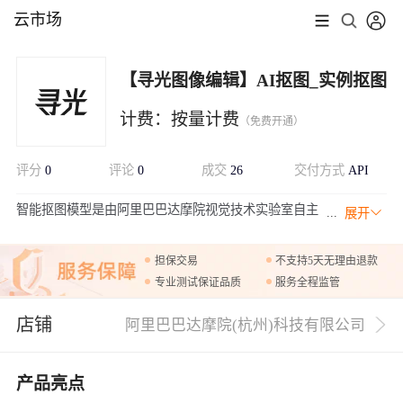
云市场
【寻光图像编辑】AI抠图_实例抠图
计费：按量计费
（免费开通）
评分
0
评论
0
成交
26
交付方式
API
智能抠图模型是由阿里巴巴达摩院视觉技术实验室自主
展开
研发的图像编辑类算法，允许用户选择局部图像并进行
智能抠图，得到透明背景图像；针对复杂背景抠图、透明或半透明
担保交易
不支持5天无理由退款
物体抠图、毛发和细微结构抠图、反射和光泽物体抠图等困难场
专业测试保证品质
服务全程监管
景，都能够实现精细化抠图。 广泛适用于电商产品图处理、广告设
计、人像背景替换、影视制作、虚拟现实与增强现实等多个领域，
店铺
为各类应用提供强大支持。
阿里巴巴达摩院(杭州)科技有限公司
产品亮点