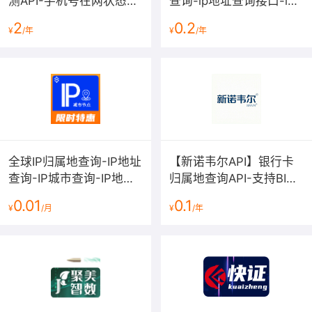
测API-手机号在网状态实
查询-ip地址查询接口-ip
时查询与运营商核验
地址解析-ipv6地址查询-
2
0.2
¥
/年
¥
/年
ip地址定位-ip查询【支持
ipv6查询】
全球IP归属地查询-IP地址
【新诺韦尔API】银行卡
查询-IP城市查询-IP地址
归属地查询API-支持BIN
查询-IP城市查询-IP查询-
码识别与开户行精准核验
0.01
0.1
¥
/月
¥
/年
城市节点【数链云】