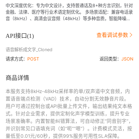
中文深度优化：专为中文设计，支持普通话及8+种方言识别，针对
金融、法律、医疗等行业术语定制优化。 多场景适配：兼容电话录
音（8kHz）、高清会议音频（48kHz）等多种音质，智能降噪技
术有效过滤背景声，提升人声清晰度。 高效输出：单文件支持10小
时超长音频，千小时级日处理能力，响应延迟低至1秒，结果含分
查看调试参数
API接口(
1
)
段文本与时间戳，便于后期编辑。 安全可靠：全程SSL加密传输，
数据存储符合等保三级与GDPR要求，支持私有化部署，保障企业
语音解析成文字_Cloned
敏感信息不外泄。 无缝集成：提供标准化API/SDK，可快速对接钉
钉、企业微信、OA系统，支持实时流式转写，满足直播字幕、庭
请求方式：
POST
返回类型：
JSON
审记录等实时性需求。
商品详情
本服务支持8kHz-48kHz采样率的单/双声道中文音频，内
置语音端点检测（VAD）技术，自动分割无效静音片段。
用户可通过控制台或API批量上传文件，输出结果纯文本格
式。针对企业需求，提供定制化声学模型训练，提升专业
场景准确率。内置智能纠错算法，可自动修正“同音别字”，
并识别常见口语填充词（如“呃”“嗯”）。计费模式灵活，按
量低至0.01元/60秒，提供99%服务可用性SLA保障。