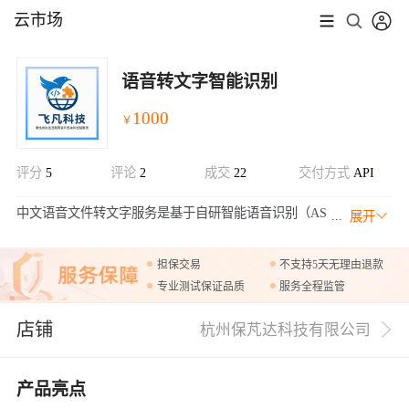
云市场
语音转文字智能识别
1000
￥
评分
5
评论
2
成交
22
交付方式
API
中文语音文件转文字服务是基于自研智能语音识别（AS
展开
R）技术的专业化解决方案，专注于将中文音频（如会
议录音、电话沟通、视频内容等）快速转换为高精度文本。支持MP
担保交易
不支持5天无理由退款
3、WAV、AAC等主流格式，适配电话、直播、现场录音等多种场
专业测试保证品质
服务全程监管
景，针对普通话及多种方言（如粤语、四川话）进行深度优化。通
过深度学习模型与海量中文语料训练，在嘈杂环境、专业术语、口
店铺
语化表达等场景下实现95%+准确率，并提供智能断句、时间戳标
杭州保芃达科技有限公司
记、说话人分离等功能，满足企业会议纪要、媒体字幕生成、客服
质检等需求，显著降低人工转录成本。 注意事项：单次请求语音文
产品亮点
件最长支持1分钟