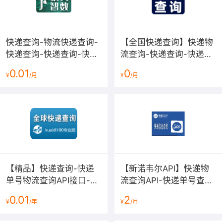
403
Exhausted
已用完
买
Quota
购买次数
此时需要重新购
403
Expired
已过期
买
快递查询-物流快递查询-
【全国快递查询】快递物
您需要确认是否
快递查询-快递查询-快递
流查询-快递查询-快递查
Unauthorized
403
未授权
购买或者购买错
信息查询-快递查询-快递
询-快递物流查询-快递物
误
0.01
0
¥
/月
¥
/月
物流查询-快递查询-快递
流轨迹查询-快递物流查
查询-快递...
询接口-快递...
您需要复制正确
Invalid
AppCode
的AppCode
复
400
AppCode
错误
制的时候不要带
空格
您需要确定请求
Empty
401
签名为空
Header是否包含
Signature
签名
【精品】快递查询-快递
【新诺韦尔API】快递物
您需要复制正确
单号物流查询API接口-支
流查询API-快递单号查
Invalid
AppKey
的AppKey
复制
400
AppKey
错误
的时候不要带空
持近2000家快递公司-快
询-物流记录跟踪查询-支
0.01
2
格
¥
/年
¥
/月
递物流查询-单号查询-高
持全国快递单号识别与轨
并发快递查询-...
迹实时跟踪
HTTP响应状态码完整对照表：