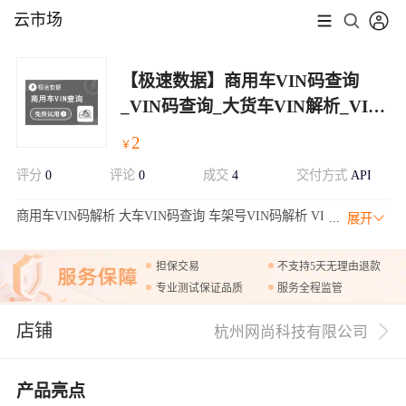
云市场
【极速数据】商用车VIN码查询
_VIN码查询_大货车VIN解析_VIN
车架号查询_车架号VIN解析_大车
2
￥
VIN码查询
评分
0
评论
0
成交
4
交付方式
API
商用车VIN码解析 大车VIN码查询 车架号VIN码解析 VI
展开
N码车架号查询 VIN车架号 VIN车辆信息查询 VIN车辆
识别码 车架号查车辆信息 车架号VIN查询 车架号查询 VIN码解析
担保交易
不支持5天无理由退款
VIN车架号查询 VIN车辆信息查询 VIN码解析 VIN车架号查询 VIN
专业测试保证品质
服务全程监管
车辆信息查询 VIN码解析 VIN车架号查询 VIN车辆信息查询 VIN码
解析 VIN车架号查询
店铺
杭州网尚科技有限公司
产品亮点