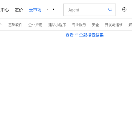
益中心
定价
云市场
合作伙伴
支持与服务
了解阿里云
I
基础软件
企业应用
建站小程序
专业服务
安全
开发与运维
解
查看 “
” 全部搜索结果