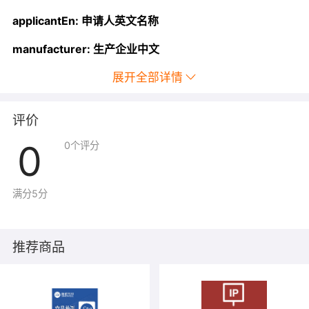
applicantEn: 申请人英文名称
manufacturer: 生产企业中文
manufacturerEn: 生产企业英文
展开全部详情
area: 生产国/地区
评价
type: 类型（0国产，1进口）
0
0
个评分
】
其他证照均可定制需求，目前支持的证照有：
增值电信业务经营许可证，商标注册证，证券期货交易许
满分5分
可证，二类医疗器械经营备案凭证，医疗器械生产许可
证，医疗器械经营许可证，药品经营许可证，药品生产许
可证，国产保健食品批准证书，食品生产许可证，食品经
推荐商品
营许可证，婴儿配方乳粉注册证书，特殊医学用途配方食
品批准证书，国产特殊化 妆品，进口特殊化妆品，游戏
(ISBN)核发单，软件著作权证书，中国强制性产品认证证