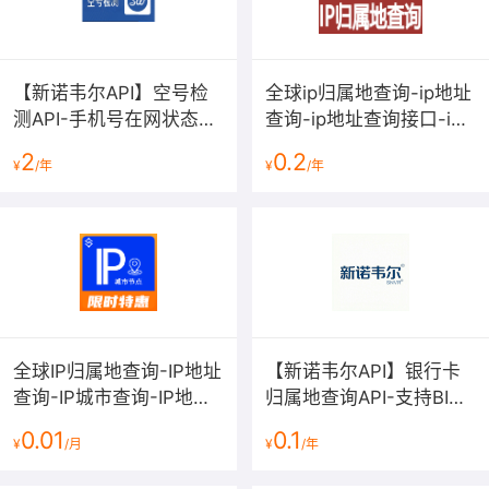
书，全国工业产品生产许可证，专利证书，出版物经营许
可证，作品登记证书，绿色食品认证证书，数农产品地理
标志登记证书，化妆品生产许可证，国产普通化妆品，进
口普通化妆品，民办非企业登记证书，社会团体法人登记
【新诺韦尔API】空号检
全球ip归属地查询-ip地址
证，事业单位法人登记证书，律师事务所执业许可证，有
测API-手机号在网状态实
查询-ip地址查询接口-ip
机食品认证证书，营业执照等等
时查询与运营商核验
地址解析-ipv6地址查询-
其他证照陆续扩展中...
2
0.2
¥
/年
¥
/年
ip地址定位-ip查询【支持
ipv6查询】
全球IP归属地查询-IP地址
【新诺韦尔API】银行卡
查询-IP城市查询-IP地址
归属地查询API-支持BIN
查询-IP城市查询-IP查询-
码识别与开户行精准核验
0.01
0.1
¥
/月
¥
/年
城市节点【数链云】