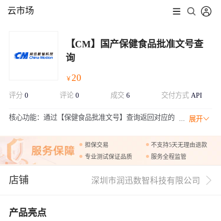
云市场
【CM】国产保健食品批准文号查
询
20
￥
评分
0
评论
0
成交
6
交付方式
API
核心功能：通过【保健食品批准文号】查询返回对应的
展开
商住信息结果，包括【保健功能,注意事项,申请人地址,
不适宜人群,产品规格,适宜人群,批准文号,产品名称,申请人,附件,标
担保交易
不支持5天无理由退款
志性成分及含量,有效期至,审批结论,保质期,产品名称英文,申请人英
专业测试保证品质
服务全程监管
文名称,生产企业中文,生产企业英文,生产国/地区,类型】等照面文字
信息。 部署模式：无需部署。 服务模式：提供API接口服务。 服
店铺
务优势：可提供定制化服务，根据需求定制开发优化。 同业分析：
深圳市润迅数智科技有限公司
无法整合证照信息输出证照真伪。
产品亮点