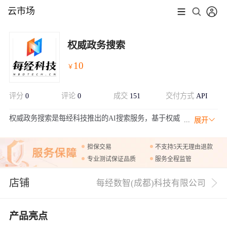
云市场
权威政务搜索
10
￥
评分
0
评论
0
成交
151
交付方式
API
权威政务搜索是每经科技推出的AI搜索服务，基于权威
展开
政府网站作为搜索源，对涉及政府文件、政策等问题更
具针对性。
担保交易
不支持5天无理由退款
专业测试保证品质
服务全程监管
店铺
每经数智(成都)科技有限公司
产品亮点