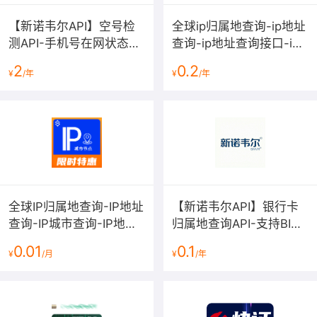
【新诺韦尔API】空号检
全球ip归属地查询-ip地址
测API-手机号在网状态实
查询-ip地址查询接口-ip
时查询与运营商核验
地址解析-ipv6地址查询-
2
0.2
¥
/年
¥
/年
ip地址定位-ip查询【支持
ipv6查询】
全球IP归属地查询-IP地址
【新诺韦尔API】银行卡
查询-IP城市查询-IP地址
归属地查询API-支持BIN
查询-IP城市查询-IP查询-
码识别与开户行精准核验
0.01
0.1
¥
/月
¥
/年
城市节点【数链云】