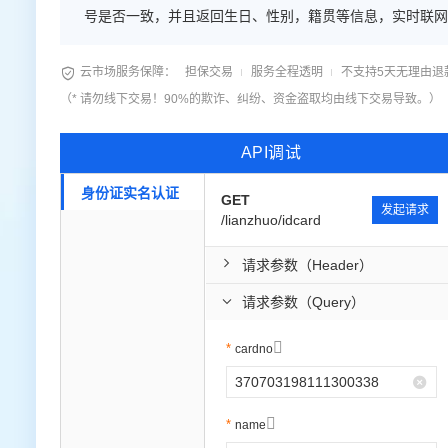
号是否一致，并且返回生日、性别，籍贯等信息，实时联网
公司，5家银行在使用。——阿里云认证的金牌服务商

云市场服务保障：
担保交易
服务全程透明
不支持5天无理由退
（* 请勿线下交易！90%的欺诈、纠纷、资金盗取均由线下交易导致。）
API调试
身份证实名认证
GET
发起请求
/lianzhuo/idcard
请求参数（Header）
请求参数（Query）

cardno

name