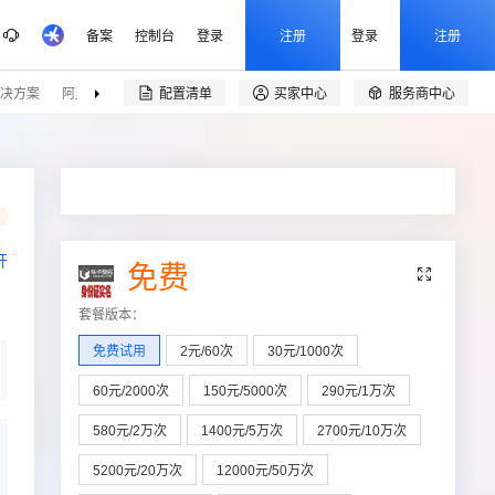
备案
控制台
登录
注册
登录
注册
决方案
阿里云精选
伙伴招募
配置清单
买家中心
服务商中心


品
开
免费

套餐版本
：
免费试用
2元/60次
30元/1000次
60元/2000次
150元/5000次
290元/1万次
580元/2万次
1400元/5万次
2700元/10万次
5200元/20万次
12000元/50万次