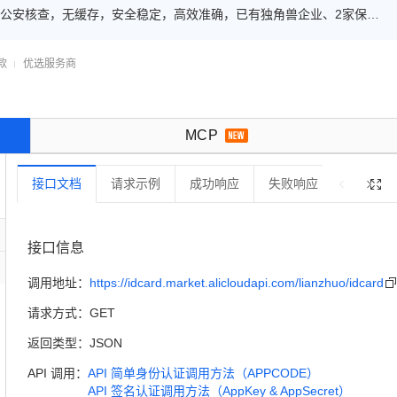
公安核查，无缓存，安全稳定，高效准确，已有独角兽企业、2家保险
款
优选服务商

MCP
接口文档
请求示例
成功响应
失败响应
错误码

接口信息
调用地址：
https://idcard.market.alicloudapi.com/lianzhuo/idcard
请求方式：
GET
返回类型：
JSON
API 调用：
API 简单身份认证调用方法（APPCODE）
API 签名认证调用方法（AppKey & AppSecret）