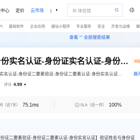
益中心
定价
云市场
合作伙伴
支持与服务
了解阿里云
I
基础软件
企业应用
建站小程序
专业服务
安全
开发与运维
解
查看 “
” 全部搜索结果
身份证二要素实名认证-身份实名认证-身份证实名认证-身份证二要素验证-身份证二要素认证-身份实名认证【实时联网、银行也在使用】
优
实名认证-身份证二要素验证-身份证二要素认证-身份实名认证】
展
、性别，籍贯等信息，实时联网公安核查，无缓存，安全稳定，高
4.99
评分

银行在使用。——阿里云认证的金牌服务商
75.1ms
100%

间（近7天）
SLA（近一月）
身份证二要素验证-身份证二要素认证-身份实名认证】验证姓名与身份证