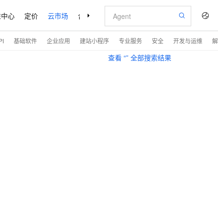
益中心
定价
云市场
合作伙伴
支持与服务
了解阿里云
I
基础软件
企业应用
建站小程序
专业服务
安全
开发与运维
解
查看 “
” 全部搜索结果