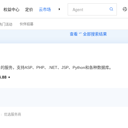
权益中心
定价
云市场
合作伙伴
支持与服务
了解阿里云
伙伴招募
热门活动
查看 “
” 全部搜索结果
，支持ASP、PHP、.NET、JSP、Python和各种数据库。
4.88

优选服务商