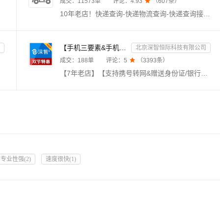
成交：
11573
单
评论：
4.93

（
607
条）
10年老店！快递查询-快递物流查询-快递查询接口-物流查询-快递单号查询-快递物流单号查询-快递信息查询-单号自动识别，支持国内外1500多家快递物流公司，覆盖顺丰、韵达、中通、申通、圆通、邮政、DHL、UPS、宅急送、德邦、百世、安捷、速通、天天、京东、EMS等快递公司物流查询，与官网同步更新数据，及时提供物流最新状态。【注：中通/顺丰/跨越查询，需上传手机号后4位！
【手机三要素&手机二要素】手机三要素-手机运营商-三要素-手机三-手机实名认证-手机三要素实名
北京深智恒际科技有限公司
成交：
188
单
评论：
5

（
3393
条）
【7年老店】【支持携号转网&赠送身份证/银行卡OCR识别】【精品API提供精品服务，有任何问题可以联系客服】手机实名认证接口是通过比对姓名、身份证号、手机号的是否一致，核验手机用户身份信息的真伪。全面覆盖移动、联通、电信三网运营商。数据直连、质量保证【手机三要素-运营商手机三要素-实名认证-手机号三要素实名-手机三要素实名认证-手机三要素校验-手机三要素实名核验-手机三要素-手机实名认证查询】
专业性强
(
2
)
速度很快
(
1
)