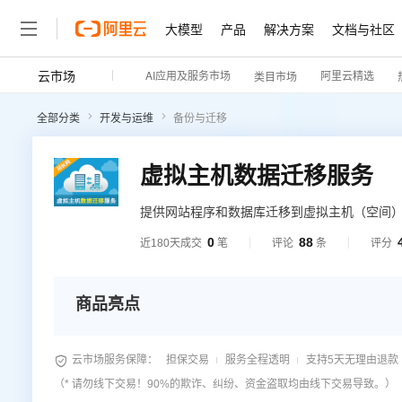
大模型
产品
解决方案
文档与社区
云市场
AI应用及服务市场
阿里云精选
类目市场
全部分类
开发与运维
备份与迁移
虚拟主机数据迁移服务
提供网站程序和数据库迁移到虚拟主机（空间）的服务
0
88
近180天成交
笔
评论
条
评分
商品亮点

云市场服务保障：
担保交易
服务全程透明
支持5天无理由退款
（* 请勿线下交易！90%的欺诈、纠纷、资金盗取均由线下交易导致。）