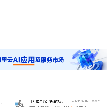
【万维易源】快递物流查询-快递物流-快递按次查询-物流查询-全球快递物流信息查询-单号自动识别-支持顺丰...
昆明秀派科技有限公司