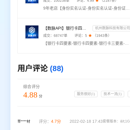
成交：
100238
单
评论：
4.99

（
2187
条）
9年老店【身份实名认证-身份实名认证-身份证二要素-身份实名认证-实名认证-身份证实名-身份证实名认证-身份证实名认证-身份实名认证-身份证实名认证-身份证二要素-实名认证-身份证实名认证-身份实名认证-身份证实名验证-身份证实名认证核验校验-身份实名认证-身份证实名认证接口-身份证二要素核验-身份实名认证-身份证二要素认证】传入姓名、身份证号，核验二要素是否一致，返回生日、性别、籍贯等信息。官方权威数据，拒绝缓存数据。
【数脉API】银行卡四要素-银行卡四元素-银行卡四要素-银行卡二三要素-银行卡三要素-银行卡二要素-银行卡二...
杭州数脉科技有限公司
成交：
68747
单
评论：
5

（
1943
条）
【银行卡四要素-银行卡四要素-银行卡三要素-银行卡三要素-银行卡二要素-银行卡二要素-银行卡三要素-银行卡实名认证-银行卡四要素-银行卡四要素核验-银行卡四要素校验-银行卡四要素核验】输入银行卡卡号、姓名、身份证号码、手机号，验证此四要素是否一致。银联官方渠道，实时联网核验，数据校验准确，仅供高质接口，零缓存毫秒级响应，欢迎采购咨询享5折优惠！诚信老店◆口碑商家◆精益求精◆品质保障◆金牌售后
用户评论
(88)
综合评分
4.88
服务很好
(
1
)
技术一流
(
1
)
分
评分：
4.7
分
2022-02-18 17:43
套餐版本：
&lt;1G
苹****材