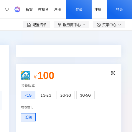
备案
控制台
注册
登录
注册
登录
配置清单
服务商中心
买家中心

100

¥
套餐版本
：
<1G
1G-2G
2G-3G
3G-5G
有效期
：
长期