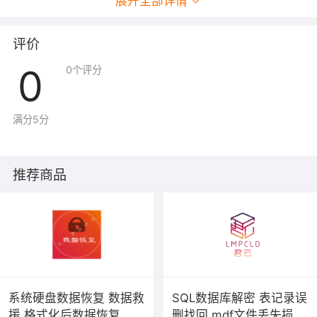
展开全部详情
版本中已废弃，但在旧版本中是一项重要优化
手段）或结合外部缓存如Redis、Memcached
来缓存常用查询结果。
评价
0
参数调优：
0
个评分
调整MySQL系统变量和配置参数，使之与业务
场景相匹配，如innodb_buffer_pool_size、
满分5分
max_connections等。
性能监控与诊断：
推荐商品
使用MySQL Performance Schema、Slow
Query Log等工具监控数据库性能指标，诊断慢
查询和性能瓶颈。
阿里云MySQL服务提供了丰富的性能监控和诊
断工具，可以帮助用户实时了解数据库状态，
自动给出优化建议。
系统硬盘数据恢复 数据救
SQL数据库解密 表记录误
安全与合规：
援 格式化后数据恢复 删
删找回 mdf文件丢失损坏