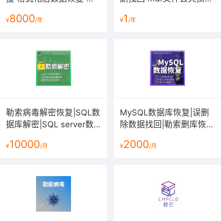
加密传输、身份验证、权限控制等措施保护数
除delete数据库恢复 myd
修复 SQL Server附加置
8000
1
据安全。
¥
/年
¥
/年
idb数据库文件恢复【君
疑修复服务
数据备份与恢复策略优化，确保数据的可靠
云 专注企业...
性。
勒索病毒解密恢复|SQL数
MySQL数据库恢复|误删
据库解密|SQL server数
除数据找回|勒索删库恢
据误删恢复|数据文件损坏
复|ibd表损坏修复|MySQL
10000
2000
¥
/月
¥
/月
修复服务
启动崩溃恢复服务