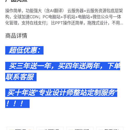
操作简单，功能强大（含AI翻译） 云服务器+云服务资源包底层架
构，全球加速CDN；PC电脑站+手机站+电脑站+微信公众号一体
化管理，支持在线支付； 比PPT操作还简单，拖拽式设计，不用懂
代码，预设百余行业1000+套企业网站模板自由切换； 一站式服
务，分派专属客服全程跟踪服务。 —————————— 客服电
商品详情
话：4009030002 转 14833 在线客服：
http://www.shenliang.net/KeFu —————————— 试用后
超低优惠：
台：http://ac.wezhan.cn 试用账号：18920393970 试用密码：
a123456 在线客服：http://www.shenliang.net/KeFu 帮助文档：
买三年送一年，买四年送两年，下单
http://www.shenliang.net/SuMeiYunQiWenDang 帮助视频：
http://www.shenliang.net/ShiPin
联系客服
买十年送“专业设计师整站定制服务”
！！！