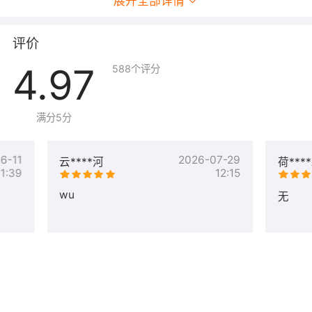
展开全部详情
+175
+企业邮箱
5账户，无限空间，支持
首购
立即
元
（全球版）
单账户扩展
五折
购买
评价
+1200
+标准模板制
立即
修改颜色，替换内容
六折
元
4.97
作服务
购买
588
个评分
+2400
+定制设计服
分派专业设计师，1对1个
立即
八折
元
务
性定制设计
购买
满分5分
6-11
2026-07-29
云****河
荷***
11:39
12:15
wu
无