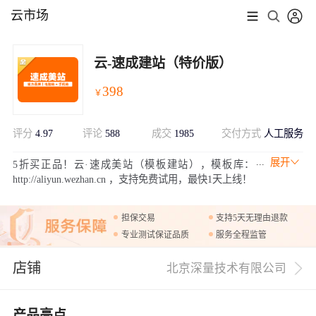
云市场
云-速成建站（特价版）
398
￥
评分
4.97
评论
588
成交
1985
交付方式
人工服务
展开
5折买正品！云·速成美站（模板建站），模板库：
http://aliyun.wezhan.cn ，支持免费试用，最快1天上线！
担保交易
支持5天无理由退款
专业测试保证品质
服务全程监管
店铺
北京深量技术有限公司
产品亮点