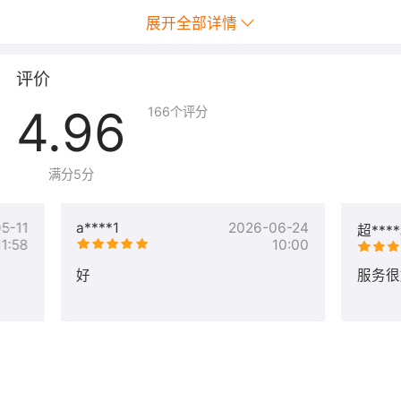
展开全部详情
我司的技术人员均通过阿里云云计算专业工程师(ACP)认
证，且具有3年以上阿里云原厂工单处理经验。
评价
阿里云旗舰级合作伙伴认证
4.96
166
个评分
服务流程>>
交付中心入口
<<
满分5分
5-11
a****1
2026-06-24
超***
注意事项
11:58
10:00
好
服务很
1、用户购买此服务时，如对服务操作有需要特别注意的事
项，请在提交服务需求时进行详细说明。
2、购买服务成功后，请找到用户中心 -> 交付中心， 仔细
提交您的服务需求，以便为您及时处理问题。
3、服务实施前需做好数据备份，以防止重要数据丢失。
4、在服务过程中，如有关于用户的机密信息沟通（如云账