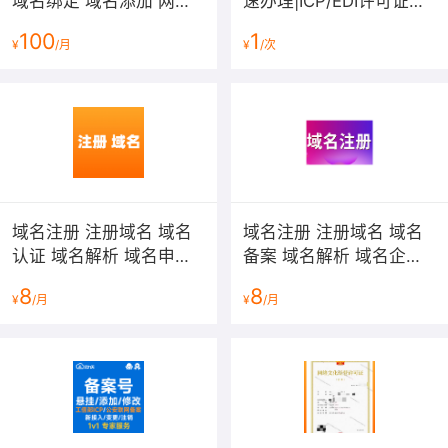
域名绑定 域名添加 网站
速办理|ICP/EDI许可证办
域名解析
理|经营性网站牌照|经营
质量合格。
100
1
¥
/月
¥
/次
性网站备案资质|增值电信
业务许可证
（1）累计电站装机容量180万千瓦以上；
（2）单机容量20万千瓦机组累计6台；
36
域名注册 注册域名 域名
域名注册 注册域名 域名
认证 域名解析 域名申请
备案 域名解析 域名企业
com cn net 英文域名 网
邮箱申请com cn net 英
8
8
（3）220千伏送电线路累计600公里；
¥
/月
¥
/月
站备案 icp备案 软著申报
文域名 中文域名注册
网站建设
（4）220千伏电压等级变电站累计8座；
（5）220千伏电缆工程累计100公里。
6.2二级资质标准