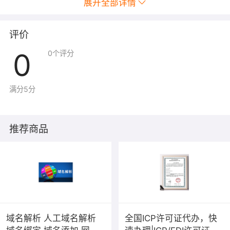
展开全部详情
员不少于50
评价
人，且施工员、质量员、安全员、造价员、
0
0
个评分
资料员等人
员齐全。
满分5分
（4）经考核或培训合格的中级工以上
技术工人不
推荐商品
少于150人。
6.1.3企业工程业绩
近5年承担过下列5类中的2类工程的施
域名解析 人工域名解析
全国ICP许可证代办，快
工，工程