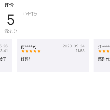
评价
5
10
个评分
满分5分
5-26
2020-09-24
南****司
江***
13:41
11:53
给了
好评！
感谢代