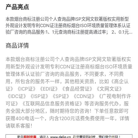
产品亮点
本款烟台商标注册公司个人查询品牌ISP文网文软著版权实用新型
外观设计发明专利CDN证注册商标烟台ISO环境质量管理体系认证
验厂咨询的商品服务:1、1元查询商标注册提高通过率； 2、0.1元
体验10天赠品商城网站建设； 3、支持设计商标； 4、注册商标可
赠高端网站建设（含5G服务器空间含网站域名）； 5、注册商标可
商品详情
赠网站建设小程序； 6、注册商标可赠多商户入驻分销商城； 7、
入驻平台还可装修代运营； 8、可单独购买赠品； 9、24小时客户
本款烟台商标注册公司个人查询品牌ISP文网文软著版权实
服务； 10、终身免费技术指导。
用新型外观设计发明专利CDN证注册商标烟台ISO环境质量
管理体系认证验厂咨询的商品服务，不同要求，不同费
用，所包含的服务不一样，其他相关资质，比如《高企认
证》《ICP证》《EDI证》《食品经营证》《文网文证》
《IDC证》《ISP证》《SP证》《CDN证》《广视电制作许
可证》《互联网品信息服务资格证》等咨询服务代办，服
务全国大部分地区，随时期待您的咨询！下单任意款即可
获赠400电话一个，内含1200元话费免费使用一年，详情
请联系客服！