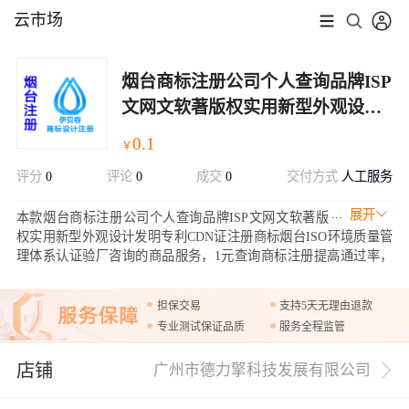
云市场
烟台商标注册公司个人查询品牌ISP
文网文软著版权实用新型外观设计
发明专利CDN证注册商标烟台ISO
0.1
￥
环境质量管理体系认证验厂咨询
评分
0
评论
0
成交
0
交付方式
人工服务
展开
本款烟台商标注册公司个人查询品牌ISP文网文软著版
权实用新型外观设计发明专利CDN证注册商标烟台ISO环境质量管
理体系认证验厂咨询的商品服务，1元查询商标注册提高通过率，
0.1元商标赠品体验10天商城网站建设，可设计商标，可单独购买赠
品，赠品600元含域名含5G服务器空间网站建设，注册商标还有赠
担保交易
支持5天无理由退款
品多商户入驻分销商城小程序等更多赠品，欢迎咨询客服购买！
专业测试保证品质
服务全程监管
店铺
广州市德力擎科技发展有限公司