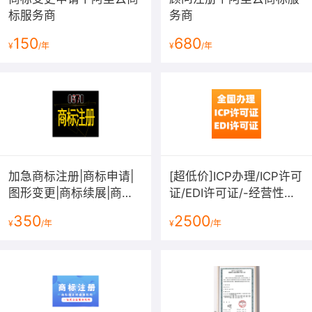
标服务商
务商
150
680
¥
/年
¥
/年
加急商标注册|商标申请|
[超低价]ICP办理/ICP许可
图形变更|商标续展|商标
证/EDI许可证/-经营性网
转让|商标复审|商标答辩|
站备案资质-增值电信业
350
2500
¥
/年
¥
/年
拿不到受理通知书退款
务许可证