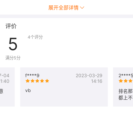
展开全部详情
评价
5
4
个评分
满分5分
7-04
f****9
2023-03-29
2****
11:40
14:16
vb
意
排名那
都上不
名到首