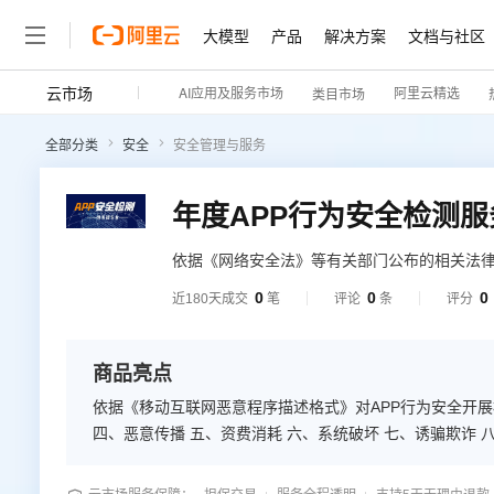
大模型
产品
解决方案
文档与社区
云市场
AI应用及服务市场
阿里云精选
类目市场
全部分类
安全
安全管理与服务
年度APP行为安全检测服
依据《网络安全法》等有关部门公布的相关法律
解决方案。
0
0
0
近180天成交
笔
评论
条
评分
商品亮点
依据《移动互联网恶意程序描述格式》对APP行为安全开展检
四、恶意传播 五、资费消耗 六、系统破坏 七、诱骗欺诈 