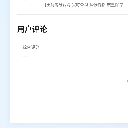
【支持携号转网-实时查询-超低价格-质量保障放心用-售前技术支持-售后业务服务-我们只做金牌服务】手机三要素接口通过比对姓名、身份证号、手机号的一致性，核验用户身份信息的真伪。可同时使用手机三要素实名接口与手机二要素实名接口。【手机三要素实名认证-运营商实名认证-手机三要素-手机二要素实名-手机二要素-手机三要素核验-手机三要素-手机二要素-手机三要素-手机二要素-手机三要素-手机三要素】
用户评论
综合评分
--