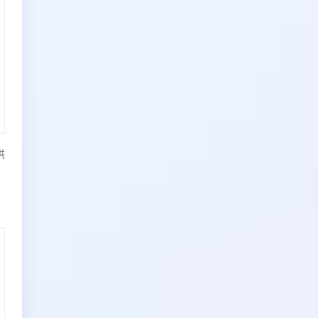
续费(按年购买)
50000元/年
供