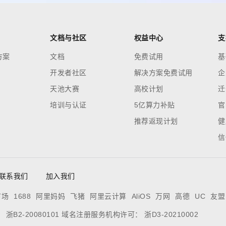
文档与社区
权益中心
支
方案
文档
免费试用
基
开发者社区
解决方案免费试用
企
天池大赛
高校计划
迁
培训与认证
5亿算力补贴
官
推荐返现计划
健
信
联系我们
加入我们
市场
1688
阿里妈妈
飞猪
阿里云计算
AliOS
万网
高德
UC
友盟
证：
浙B2-20080101
域名注册服务机构许可：
浙D3-20210002