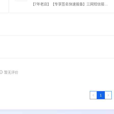
【7年老店】【专享签名快速报备】三网短信接口验证码，电信移动联通短信服务，适用于验证码短信、触发短信提醒等应用，发送稳定，服务周全。【联系客服添加自己的签名】【三网短信接口、短信验证码、三网短信接口验证码、数字藏品、短信群发、三网短信接口、验证码短信、短信接口、数藏平台注册、短信注册】《身份证实名认证、手机三要素实名认证、银行卡二、三、四要素实名认证》更多产品体验请往下翻到详情
暂无评价
1