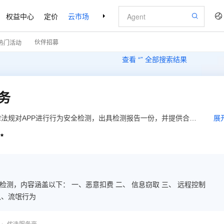
权益中心
定价
云市场
合作伙伴
支持与服务
了解阿里云
伙伴招募
热门活动
查看 “
” 全部搜索结果
务
法规对APP进行行为安全检测，出具检测报告一份，并提供合规
展

测，内容涵盖以下： 一、恶意扣费 二、 信息窃取 三、 远程控制
八、流氓行为