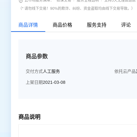

云市场服务保障：
担保交易
服务全程透明
支持5天无理由退款
（* 请勿线下交易！90%的欺诈、纠纷、资金盗取均由线下交易导致。）
商品详情
商品价格
服务支持
评论
商品参数
交付方式
人工服务
依托云产品
上架日期
2021-03-08
商品说明