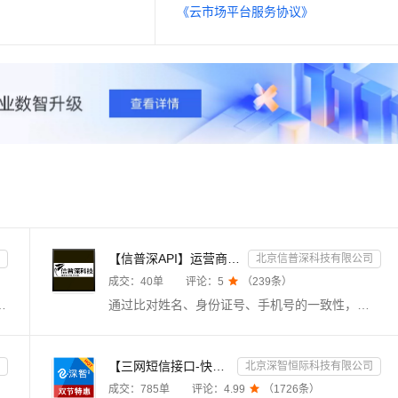
《云市场平台服务协议》
【信普深API】运营商二/三要素认证 企业实名风控核验 API
北京信普深科技有限公司
成交：
40
单
评论：
5

（
239
条）
】输入快递单号和快递代号查询实时物流信息。该接口支持单号自动识别，可查询国内外上千家物流快递公司的物流跟踪服务，包括顺丰、圆通、申通、中通、韵达等主流快递公司。欢迎新老客户采购咨询享5折优惠！
通过比对姓名、身份证号、手机号的一致性，验证此三项是否匹配。支持移动、联通、电信三网手机号三要素的验证，支持携号转网，直连运营商数据源，全实时优质接口，直连官方，权威核验，服务安全稳定，毫秒级响应。
【三网短信接口-快速报备签名】短信服务-验证码-验证码短信-三网短信接口-短信验证码-短信-短信服务
北京深智恒际科技有限公司
成交：
785
单
评论：
4.99

（
1726
条）