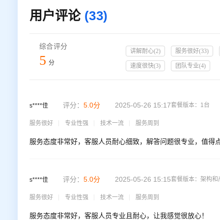
用户评论
(33)
综合评分
讲解耐心
(
2
)
服务很好
(
33
)
5
分
速度很快
(
3
)
团队专业
(
4
)
评分：
5.0
分
2025-05-26 15:17
套餐版本：
1台
s****佳
服务很好
专业性强
技术一流
服务周到
服务态度非常好，客服人员耐心细致，解答问题很专业，值得
评分：
5.0
分
2025-05-26 15:15
套餐版本：
架构和
s****佳
服务很好
专业性强
技术一流
服务周到
服务态度非常好，客服人员专业且耐心，让我感觉很放心！