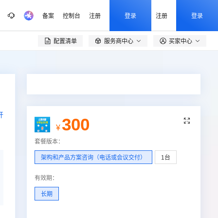
备案
控制台
注册
登录
注册
登录
配置清单
服务商中心
买家中心

开
300

¥
套餐版本
：
架构和产品方案咨询（电话或会议交付）
1台
有效期
：
长期