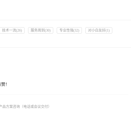
技术一流
(
26
)
服务周到
(
30
)
专业性强
(
32
)
对小白友好
(
1
)
点赞！
产品方案咨询（电话或会议交付）