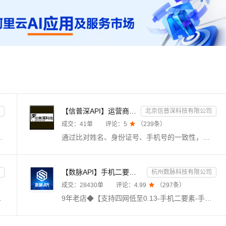
【信普深API】运营商二/三要素认证 企业实名风控核验 API
北京信普深科技有限公司
成交：
41
单
评论：
5

（
239
条）
合一（移动、联通、电信、广电），支持携号转网查询。毫秒级响应，支持高并发，24h不间断运维，专业技术支持在线服务。
通过比对姓名、身份证号、手机号的一致性，验证此三项是否匹配。支持移动、联通、电信三网手机号三要素的验证，支持携号转网，直连运营商数据源，全实时优质接口，直连官方，权威核验，服务安全稳定，毫秒级响应。
【数脉API】手机二要素-手机二要素-手机二要素-运营商实名验证-实名认证接口-运营商二要素验证-手机二要素...
杭州数脉科技有限公司
成交：
28430
单
评论：
4.99

（
297
条）
宅急送，等千家快递物流查询接口，同时返回物流耗时等相关信息。
9年老店◆【支持四网低至0.13-手机二要素-手机二要素-手机二要素验证-运营商二要素-手机二要素验证-手机二要素核验-手机实名认证核验验证-手机号核验验证】传入姓名、手机号码，校验此两项是否一致，支持三网（移动、电信、联通）。官方权威数据，仅供高质接口，实时校验结果，可支持高并发，24h技术专家在线对接。口碑商家◆品质保障◆金牌售后—阿里云6星级金牌服务商