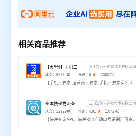
相关商品推荐
【惠8分】手机三要素-运营商三要素-手机三要素实名认证-运营商实名认证-手机号三要素核验-运营商三要素实名...
浙江数链云信息技术有限公司
成交：
80334
单
评论：
5

（
2305
条）
【手机三要素-运营商三要素-手机三要素实名认证-运营商实名认证-手机号三要素核验-运营商三要素实名认证】★输入姓名、身份证号码、手机号码，验证三要素信息是否一致，返回验证结果。直连官方数据源，支持四网
全国快递物流查询-快递查询接口
四川涪擎大数据技术有限公司
成交：
12929
单
评论：
4.91

（
1072
条）
【快递查询API，快递物流自动单号识别】可查询快递物流信息近1000+家全国快递查询API，单号自动识别，包括全球快递物流查询接口：顺丰、邮政，京东，极兔，申通、圆通、韵达、中通、极兔、百世、EMS、天天、国通、德邦、