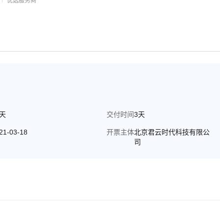
优选服务商
0天
交付时间
3天
21-03-18
开票主体
北京君云时代科技有限公
司