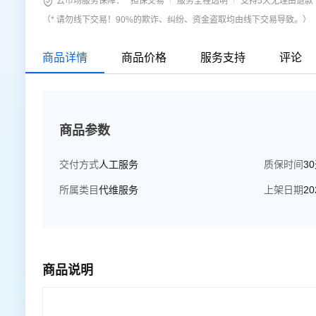

云市场服务保障：
担保交易
服务全程透明
支持5天无理由退款
（* 请勿线下交易！90%的欺诈、纠纷、资金盗取均由线下交易导致。）
商品详情
商品价格
服务支持
评论
商品参数
交付方式
人工服务
质保时间
3
所属类目
代维服务
上架日期
20
商品说明