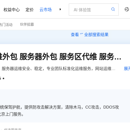
权益中心
定价
云市场
合作伙伴
支持与服务
了解阿里云
伙伴招募
热门活动
查看 “
” 全部搜索结果
服务器代维 包年运维 运维外包 服务器外包 服务区代维 服务器运维 数据库维护 数据库代维
务，服务器运维安全、稳定，专业团队标准化运维服务，网站运维，
展
，清除木马,，北京上门服务，堡垒机。
5

统保驾护航，提供防攻击解决方案，清除木马，CC攻击，DDOS攻
，北京上门服务。