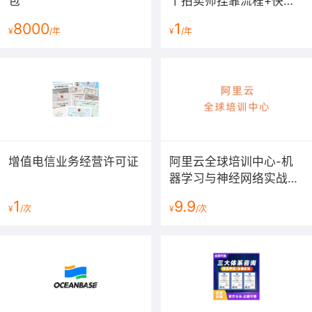
包
丨拍卖师挂靠流程+快速
下证费用[2025最新]
8000
1
¥
/年
¥
/年
增值电信业务经营许可证
阿里云全球培训中心-机
器学习与神经网络实战课
程
1
9.9
¥
/次
¥
/次