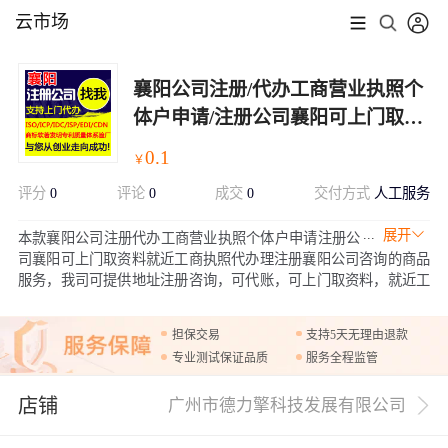
云市场
襄阳公司注册/代办工商营业执照个
体户申请/注册公司襄阳可上门取资
料就近工商执照代办理/注册襄阳公
0.1
￥
司
评分
0
评论
0
成交
0
交付方式
人工服务
展开
本款襄阳公司注册代办工商营业执照个体户申请注册公
司襄阳可上门取资料就近工商执照代办理注册襄阳公司咨询的商品
服务，我司可提供地址注册咨询，可代账，可上门取资料，就近工
商办理，可购买赠品套餐，也可以单独购买赠品商标品牌或商城网
站，资料齐全无误一般工商是5-7个工作日出执照，欢迎咨询购买！
担保交易
支持5天无理由退款
专业测试保证品质
服务全程监管
店铺
广州市德力擎科技发展有限公司