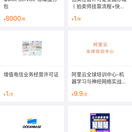
包
丨拍卖师挂靠流程+快速
下证费用[2025最新]
8000
1
¥
/年
¥
/年
增值电信业务经营许可证
阿里云全球培训中心-机
器学习与神经网络实战课
程
1
9.9
¥
/次
¥
/次