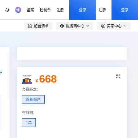
备案
控制台
注册
登录
注册
登录
配置清单
服务商中心
买家中心

开
668

¥
套餐版本
：
课程账户
有效期
：
1年