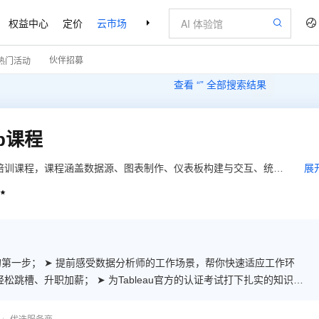
权益中心
定价
云市场
合作伙伴
支持与服务
了解阿里云
伙伴招募
热门活动
查看 “
” 全部搜索结果
op课程
u网络培训课程，课程涵盖数据源、图表制作、仪表板构建与交互、统计
展
础课程、Desktop中级课程、Desktop高级课程。

第一步； ➤ 提前感受数据分析师的工作场景，帮你快速适应工作环
跳槽、升职加薪； ➤ 为Tableau官方的认证考试打下扎实的知识基
求学习更加本土化，上手更快。