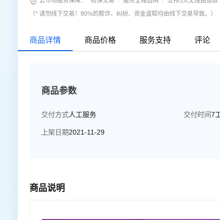

云市场服务保障：
担保交易
服务全程透明
支持5天无理由退款
（* 请勿线下交易！90%的欺诈、纠纷、资金盗取均由线下交易导致。）
商品详情
商品价格
服务支持
评论
商品参数
交付方式
人工服务
交付时间
7
上架日期
2021-11-29
商品说明