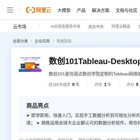
大模型
产品
解决方案
文档与社区
云市场
AI应用及服务市场
阿里云精选
类目市场
全部分类
企业应用
数据智能
数创101Tableau-Deskt
数创101是优阅达数创学院定制的Tablea
与分析、数据故事等教学内容。包括：Desktop基
0
1
5
近180天成交
笔
评论
条
评分
商品亮点
➤ 即学即用，快速入门，实现手工数据分析到可视化分析的
境； ➤ 熟练运用全球大企业都认可的数据分析软件，帮你轻松
础。 课程以简体中文最新版软件为操作展示，对英语无要