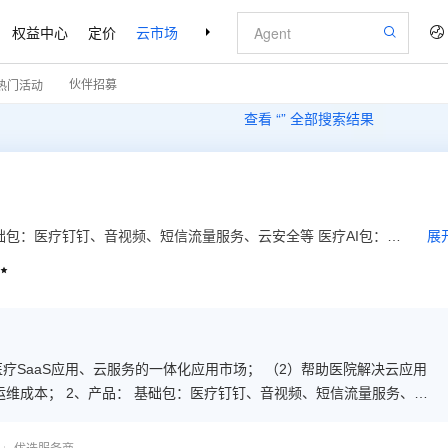
权益中心
定价
云市场
合作伙伴
支持与服务
了解阿里云
伙伴招募
热门活动
查看 “
” 全部搜索结果
础包：医疗钉钉、音视频、短信流量服务、云安全等 医疗AI包：智
展
别、医学实体标准化、医疗质检引擎、DRGs分组模拟、CDSS引

平台、学习强院、智能预问诊、安心热线等
识别、发票识别、医学实体标准化、医疗质检引擎、DRGs分组模拟、
预问诊、安心热线等 3、云运维服务： 提供包年的