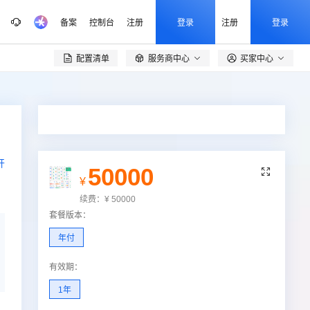
备案
控制台
注册
登录
注册
登录
配置清单
服务商中心
买家中心

开
50000

¥
续费：
¥
50000
套餐版本
：
年付
有效期
：
1年