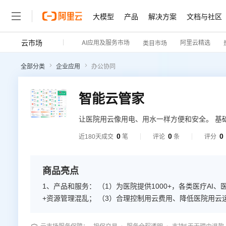
大模型
产品
解决方案
文档与社区
云市场
AI应用及服务市场
阿里云精选
类目市场
全部分类
企业应用
办公协同
智能云管家
让医院用云像用电、用水一样方便和安全。 基
能影像、智能语音、OCR医疗文本识别、发票识
0
0
0
近180天成交
笔
评论
条
评分
擎等； 行业应用包：院内导航、数字医院运营
商品亮点
1、产品和服务： （1）为医院提供1000+，各类医疗AI、医疗SaaS应用、云服务的一体化应用市场； （2）帮助医院解决云应用
+资源管理混乱； （3）合理控制用云费用、降低医院用云运维成本； 2、产品： 基础包：医疗钉钉、音视频、短信流量服务、云
安全等 医疗AI包：智能影像、智能语音、OCR医疗文本
CDSS引擎等； 行业应用包：院内导航、数字医院运营平台、学习强院、智能