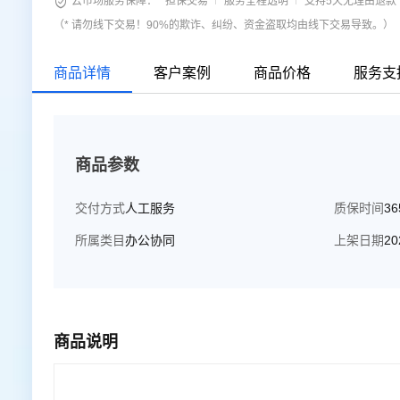

云市场服务保障：
担保交易
服务全程透明
支持5天无理由退款
云资源的选择、开启、配置、预警、优化、暂停、关闭等服
（* 请勿线下交易！90%的欺诈、纠纷、资金盗取均由线下交易导致。）
商品详情
客户案例
商品价格
服务支
商品参数
交付方式
人工服务
质保时间
3
所属类目
办公协同
上架日期
20
商品说明