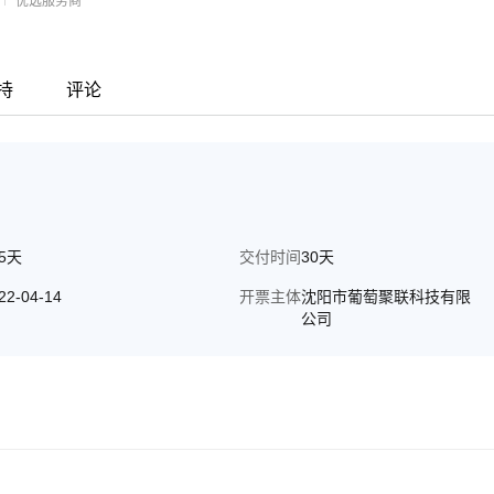
优选服务商
务；
持
评论
65天
交付时间
30天
22-04-14
开票主体
沈阳市葡萄聚联科技有限
公司