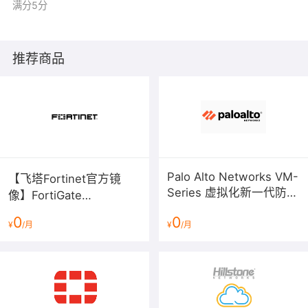
满分5分
推荐商品
Palo Alto Networks VM-
【飞塔Fortinet官方镜
Series 虚拟化新一代防火
像】FortiGate
墙
V6/V7（BYOL）下一代防
0
0
¥
/月
¥
/月
火墙