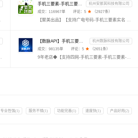
手机三要素-手机三要素实名-手机三要素-手机三要素实名认证-运营商手机三要素-手机三要素-手机三要素实名-...
杭州安那其科技有限公司
成交：
116967
单
评论：
5

（
2927
条）
认证、手机三要素实名认证、银行卡二、三、四要素实名认证》更多产品体验请往下翻到详情
【聚美出品】【支持广电号码-手机三要素实名 手机三要素 运营商手机号实名认证 手机三要素验证 手机三要素 运营商手机三要素 三网手机三要素校验 手机三要素 手机三要素实名 手机三要素 手机三要素认证 手机三要素实名认证 手机三要素 手机三要素实名 手机三要素认证 手机三要素验证 手机三要素 手机三要素实名 手机三要素认证 手机三要素验证 手机三要素 手机三要素实名 手机三要素认证 手机三要素验证 手机三要素 手机三要素实名 手机三要素认证 手机三要素验证 手机三要素 手机三要素实名 手机三要素认证 手机三要素验证 手机三要素 ...
【数脉API】手机三要素-手机三要素-手机三要素-运营商三要素-手机三要素-运营商三要素查询-运营商实名认证-...
杭州数脉科技有限公司
成交：
98135
单
评论：
5

（
2651
条）
通、邮政、DHL、UPS、宅急送、德邦、百世、安捷、速通、天天、京东、EMS等快递公司物流查询，与官网同步更新数据，及时提供物流最新状态。【注：中通/顺丰/跨越查询，需上传手机号后4位！
9年老店◆【支持四网-手机三要素-手机三要素-手机三要素-手机三要素-实名认证-运营商三要素-手机三要素-运营商三要素-运营商手机三要素查询-手机三要素实名认证-运营商三要素认证-手机三要素-手机号验证-手机号实名校验-手机三要素-三网手机核验】传入姓名、身份证号码、手机号码，验证三要素信息是否一致，返回验证结果。直连运营商数据，支持三网携号转网，全实时优质版，拒绝缓存数据，24h技术专家在线对接。
专业性强
(
1
)
服务不错
(
1
)
功能完善
(
1
)
速度快
(
1
)
产品好用
(
2
)