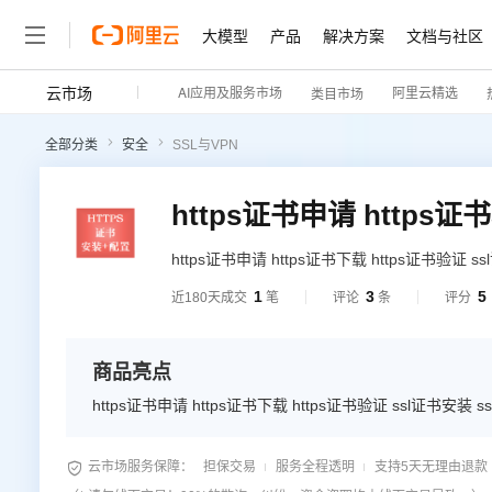
大模型
产品
解决方案
文档与社区
云市场
AI应用及服务市场
阿里云精选
类目市场
全部分类
安全
SSL与VPN
https证书申请 https证书下载 https证书验证
1
3
5
近180天成交
笔
评论
条
评分
商品亮点
https证书申请 https证书下载 https证书验证 ssl证书安

云市场服务保障：
担保交易
服务全程透明
支持5天无理由退款