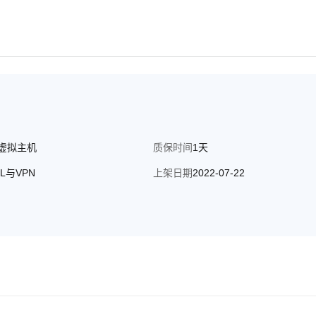
虚拟主机
质保时间
1天
SL与VPN
上架日期
2022-07-22