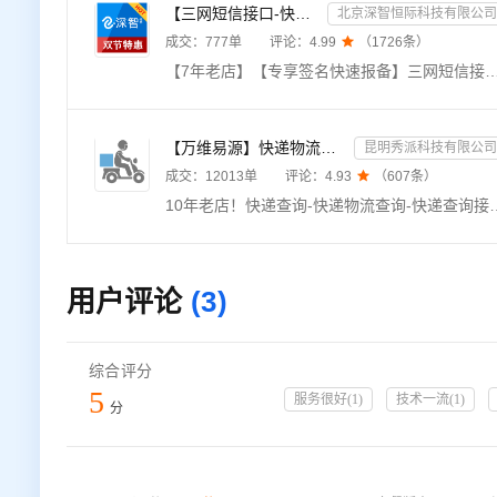
【三网短信接口-快速报备签名】短信服务-验证码-验证码短信-三网短信接口-短信验证码-短信-短信服务
北京深智恒际科技有限公司
成交：
777
单
评论：
4.99

（
1726
条）
【7年老店】【专享签名快速报备】三网短信接口验证码，电信移动联通短信服务，适用于验证码短信、触发短信提醒等应用，发送稳定，服务周全。【联系客服添加自己的签名】【三网短信接口、短信验证码、三网短信接口验证码、数字藏品、短信群发、三网短信接口、验证码短信、短信接口、数藏平台注册、短信注册】《身份证实名
【万维易源】快递物流查询-快递物流-快递按次查询-物流查询-全球快递物流信息查询-单号自动识别-支持顺丰...
昆明秀派科技有限公司
成交：
12013
单
评论：
4.93

（
607
条）
10年老店！快递查询-快递物流查询-快递查询接口-物流查询-快递单号查询-快递物流单号查询-快递信息查询-单号自动识别，支持国内外1500多家快递物流公司，覆盖顺丰、韵达、中通、申通、圆
用户评论
(3)
综合评分
5
服务很好
(
1
)
技术一流
(
1
)
分