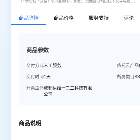
（* 请勿线下交易！90%的欺诈、纠纷、资金盗取均由线下交易导致。）
商品详情
商品价格
服务支持
评论
商品参数
交付方式
人工服务
依托云产品
交付时间
1天
所属类目
S
开票主体
成都运维一二三科技有限
公司
商品说明