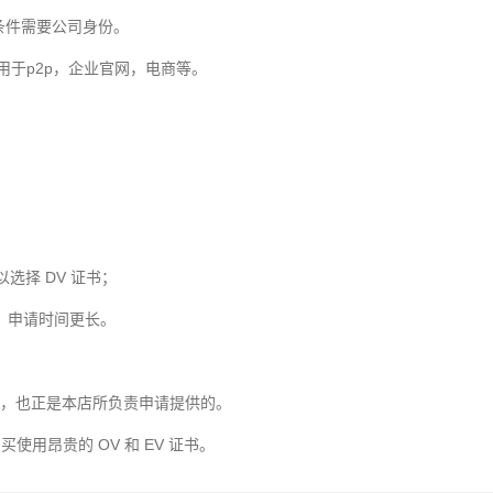
请条件需要公司身份。
常用于p2p，企业官网，电商等。
；
选择 DV 证书；
贵，申请时间更长。
求，也正是本店所负责申请提供的。
用昂贵的 OV 和 EV 证书。