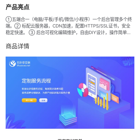
产品亮点
①五端合一（电脑/平板/手机/微信/小程序）一个后台管理多个终
端。② 标配云服务器，CDN加速，配置HTTPS/SSL证书，安全
稳定快速。 ③ 后台可视化编辑维护，自由DIY设计，操作简单，
功能强大。④ 智能SEO优化机制，网站收录快。 ⑤ 多种语言支
持，中/英/日/韩/法/泰等等。⑥ 提供1对1专属服务，网站个性化
商品详情
定制服务，提供备案服务。