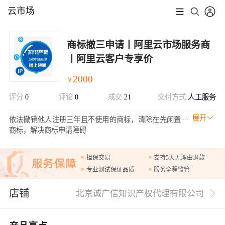
云市场
商标撤三申请丨阿里云市场服务商
丨阿里云客户专享价
2000
￥
评分
0
评论
0
成交
21
交付方式
人工服务
展开
依法撤销他人注册三年且不使用的商标，清除在先闲置
商标，解决商标申请障碍
担保交易
支持5天无理由退款
专业测试保证品质
服务全程监管
店铺
北京诚广信知识产权代理有限公司