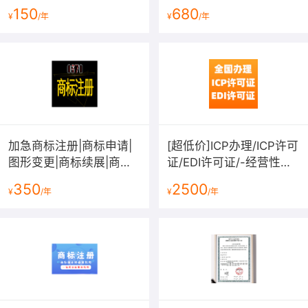
150
680
¥
/年
¥
/年
加急商标注册|商标申请|
[超低价]ICP办理/ICP许可
图形变更|商标续展|商标
证/EDI许可证/-经营性网
转让|商标复审|商标答辩|
站备案资质-增值电信业
350
2500
¥
/年
¥
/年
拿不到受理通知书退款
务许可证