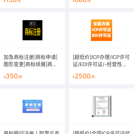
¥
/年
¥
/年
加急商标注册|商标申请|
[超低价]ICP办理/ICP许可
图形变更|商标续展|商标
证/EDI许可证/-经营性网
转让|商标复审|商标答辩|
站备案资质-增值电信业
350
2500
¥
/年
¥
/年
拿不到受理通知书退款
务许可证
商标顾问注册丨阿里云市
[超低价]全国ICP许可证代