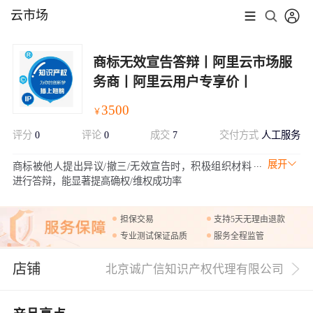
云市场
商标无效宣告答辩丨阿里云市场服
务商丨阿里云用户专享价丨
3500
￥
评分
0
评论
0
成交
7
交付方式
人工服务
展开
商标被他人提出异议/撤三/无效宣告时，积极组织材料
进行答辩，能显著提高确权/维权成功率
担保交易
支持5天无理由退款
专业测试保证品质
服务全程监管
店铺
北京诚广信知识产权代理有限公司