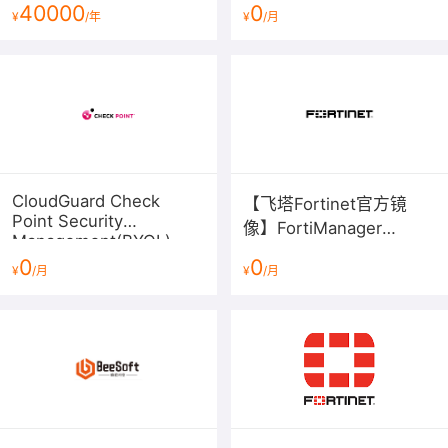
能够保护客户的数据免受泄露和破坏。这有助于维护
40000
0
¥
/年
¥
/月
客户的信任。
结果：
实施 SentinelOne 后，A 科技有限公司获得了以下
显著结果：
改善的威胁检测和响应速度，减少了恶意软件感染和
网络入侵的风险。
自动化安全措施降低了安全团队的工作负担，使他们
CloudGuard Check
【飞塔Fortinet官方镜
能够更专注于战略性的安全问题。
Point Security
像】FortiManager
数据保护措施加强了客户的信任，使他们相信公司能
Management(BYOL)
V6/V7（BYOL）集中管理
够安全地处理和保护其数据。
0
0
¥
/月
¥
/月
器
通过与 SentinelOne 的合作，A 科技有限公司提高了网络
安全性，保护了客户的数据，同时提高了他们在科技服务
行业的声誉。这个案例展示了 SentinelOne 终端安全解决
方案在不同行业中的广泛应用，以应对不断演进的网络威
胁。