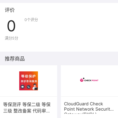
性。
增加的网络威胁：
他们发现公司面临日益复杂的网
评价
络威胁，包括勒索软件、恶意软件和网络入侵。
0
客户信任：
作为技术服务提供商，公司必须建立客
0
个评分
户的信任，表明他们可以有效地保护客户的数据和隐
私。
满分5分
解决方案：
A
科技有限公司决定采用一种全面的网络安全
解决方案，以应对威胁和提高网络安全性。他们选择了
SentinelOne 作为他们的终端安全合作伙伴，主要基于以
推荐商品
下考虑：
高级威胁检测：
SentinelOne
提供了一种先进的 AI
驱动的检测引擎，能够识别并应对不断演进的威胁，
包括未知的威胁。
自动化响应：
SentinelOne
能够自动隔离和清除威
胁，减少了安全团队的负担。这加强了对恶意软件和
CloudGuard Check
等保测评 等保二级 等保
入侵的快速响应。
Point Network Security
三级 整改备案 代码审计
数据保护：
通过 SentinelOne，ABC 科技有限公司
Gateway(BYOL)
渗透测试