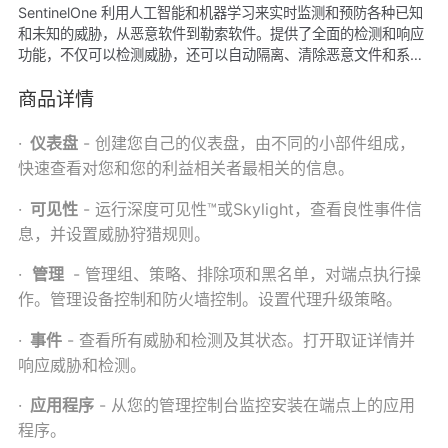
SentinelOne 利用人工智能和机器学习来实时监测和预防各种已知
和未知的威胁，从恶意软件到勒索软件。提供了全面的检测和响应
功能，不仅可以检测威胁，还可以自动隔离、清除恶意文件和系统
还原。不仅保护终端设备，还扩展到云工作负载、容器和IoT设
备，确保整个攻击面都得到保护。提供云管理平台，帮助管理员集
商品详情
中管理终端设备的安全性，配置策略、监视安全状态并生成报告。
支持多种操作系统，包括 Windows、macOS 和 Linux，使其适用
·
仪表盘
-
创建您自己的仪表盘，由不同的小部件组成，
于各种终端设备。SentinelOne 的解决方案有助于企业满足各种安
快速查看对您和您的利益相关者最相关的信息。
全合规性要求，包括GDPR、HIPAA等。 详细的报告和威胁情报：
SentinelOne 提供详细的报告和威胁情报，帮助组织更好地了解其
·
可见性
-
运行深度可见性™或Skylight，查看良性事件信
安全环境，以制定更有效的安全策略。 全天候技术支持：
息，并设置威胁狩猎规则。
SentinelOne 提供全天候的技术支持，以帮助客户解决任何安全问
题。
·
管理
-
管理组、策略、排除项和黑名单，对端点执行操
作。管理设备控制和防火墙控制。设置代理升级策略。
·
事件
-
查看所有威胁和检测及其状态。打开取证详情并
响应威胁和检测。
·
应用程序
-
从您的管理控制台监控安装在端点上的应用
程序。