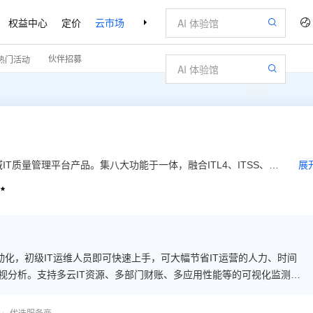
权益中心
定价
云市场
合作伙伴
支持与服务
了解阿里云
伙伴招募
热门活动
域IT质量管理平台产品。集八大功能于一体，融合ITL4、ITSS、
展
P专家服务”的创新模式，为企业提供资产、费用、性能、事态等的智

多云IT运维的复杂度和难度，全面提升云IT资源利用率和业务交
动化，初级IT运维人员即可快速上手，可大幅节省IT运营的人力、时间
可视分析。支持多云IT资源、多部门财账、多应用性能等的可视化监测与
闭环管理和IT成本的大幅降低。 3、融合1000+最佳云实践。提供一站
云优化、云成本等问题，满足企业不同阶段数字化转型需求。