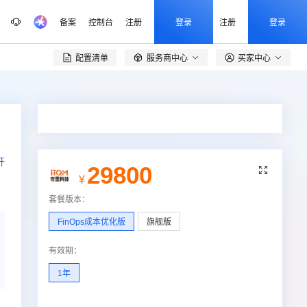
备案
控制台
注册
登录
注册
登录
配置清单
服务商中心
买家中心

开
29800

¥
套餐版本
：
FinOps成本优化版
旗舰版
有效期
：
1年