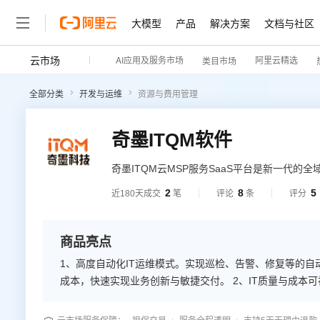
大模型
产品
解决方案
文档与社区
云市场
AI应用及服务市场
阿里云精选
类目市场
全部分类
开发与运维
资源与费用管理
奇墨ITQM软件
奇墨ITQM云MSP服务SaaS平台是新一代的全
ITSM、AI等核心技术，以“平台智运维+MS
2
8
5
近180天成交
笔
评论
条
评分
能化IT运维管理服务与解决方案，极大简化企业
付敏捷性。
商品亮点
1、高度自动化IT运维模式。实现巡检、告警、修复等的自
成本，快速实现业务创新与敏捷交付。 2、IT质量与成本
自动化评估，辅助IT管理者科学调整IT策略，实现IT事件全
式云MSP服务与IT质量解决方案，可轻松解决云安全、