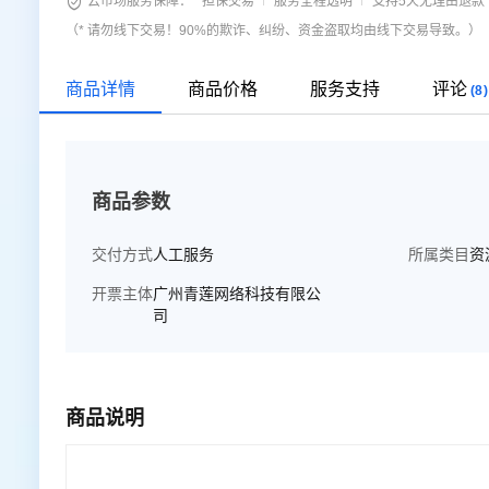

云市场服务保障：
担保交易
服务全程透明
支持5天无理由退款
（* 请勿线下交易！90%的欺诈、纠纷、资金盗取均由线下交易导致。）
商品详情
商品价格
服务支持
评论
(8)
商品参数
交付方式
人工服务
所属类目
资
开票主体
广州青莲网络科技有限公
司
商品说明