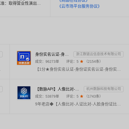
标准：取得营业性演出许
《云市场平台服务协议》
身份实名认证-身份证实名认证-身份证实名-身份实名认证-身份证二要素核验-身份证实名认证-身份实名认证
浙江数链云信息技术有限公司
成交：
96273
单
评论：
5

（
2154
条）
的地址，图片格式支持：PNG、JPG、JPEG、BMP、GIF、TIFF、WebP。
【1分★身份实名认证-身份证实名认证-身份实名认证-身份证实名认证-身份证实名认证-身份证实名认证-身份实名认证-身份证实名核验-身份证二要素验证-身份实名验证-身份证实名核验-身份证实名认证-实名认证校验-身份证二要素核验-鉴权验证】★输入姓名、身份证号，校验此二要素是否一致，同时返回生日、性别、籍贯等信息。仅提供高质量接口，拒绝缓存直连官方，因接口通道存在差异，可多选样本测试比较！
【数脉API】人像比对-人证比对-人脸识别-人脸身份证比对-三要素对比-活体检测-人脸对比实名认证-人脸认证
杭州数脉科技有限公司
成交：
53879
单
评论：
5

（
1743
条）
9年老店◆【人像比对-人证比对-人脸身份证比对-人脸识别-活体检测-人脸实名认证-身份证三要素-实名】输入姓名、身份证号码和一张人脸照片，与专业数据进行权威比对，返回比对分值。官方权威数据，仅供高质接口，实时校验结果，可支持高并发，24h技术专家在线对接。口碑商家◆品质保障◆金牌售后