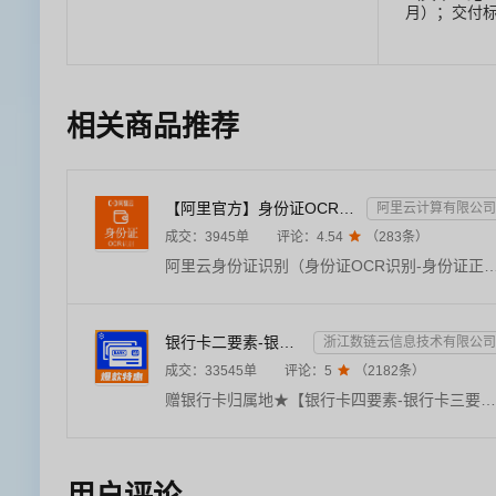
月）；交付
可证；
相关商品推荐
【阿里官方】身份证OCR文字识别
阿里云计算有限公司
成交：
3945
单
评论：
4.54

（
283
条）
阿里云身份证识别（身份证OCR识别-身份证正反面识别-身份证文字识别）。支持正反面识别、多民族文字识别、生僻字识别，具备PS篡改检、完整度、复印件、翻拍检测，图像智能旋转、畸变矫正、分辨率增强、人像检测等高精度识别能力。识别内容包括姓名、性别、出生日期、证件号码、住址、有效期限。支持base64和公网可访问
银行卡二要素-银行卡三要素-银行四要素-银行卡二三四要素-银行卡核验-银行卡实名认证-银行卡二要素核验-...
浙江数链云信息技术有限公司
成交：
33545
单
评论：
5

（
2182
条）
赠银行卡归属地★【银行卡四要素-银行卡三要素-银行卡二要素-银行卡三要素核验-银行卡四要素核验-银行卡二要素核验-银行卡实名验证-银行卡实名核验-银行卡二三四要素-实名认证】★接口包括银行卡二要素鉴权、银行卡三要素鉴权、银行卡四要素鉴权，可根据需求选择使用，只需一次对接，银行卡全能校验。支持所有带银联标识的银行卡，验证结果实时返回。直连官方数据，实时校验结果，无需复核！
用户评论