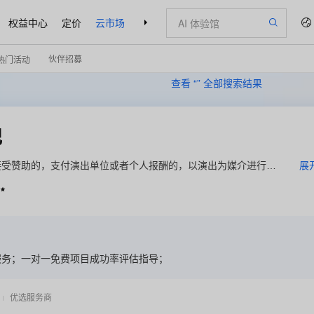
权益中心
定价
云市场
合作伙伴
支持与服务
了解阿里云
伙伴招募
热门活动
查看 “
” 全部搜索结果
纪
接受赞助的，支付演出单位或者个人报酬的，以演出为媒介进行广
展
演出的方式为公众举办的现场文艺表演活动。

服务；一对一免费项目成功率评估指导；
优选服务商