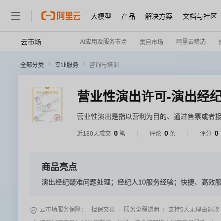
大模型
产品
解决方案
文档与社区
云市场
AI应用及服务市场
阿里云精选
类目市场
全部分类
专业服务
咨询与培训
营业性演出许可-演出经
营业性演出是指以营利为目的、通过售票或者
告宣传或者产品促销的， 以其他营利方式组织
0
0
0
近180天成交
笔
评论
条
评分
商品亮点
演出经纪疑难问题处理；经纪人10服务经验；快捷、高效

云市场服务保障：
担保交易
服务全程透明
支持5天无理由退款