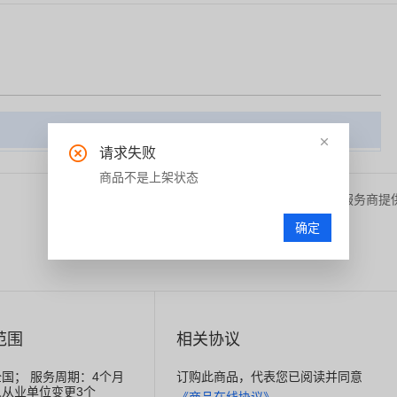
新购
请求失败
商品不是上架状态
本页面内容由服务商提
确定
范围
相关协议
国； 服务周期：4个月
订购此商品，代表您已阅读并同意
从业单位变更3个
《商品在线协议》