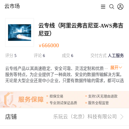
云市场
云专线（阿里云弗吉尼亚-AWS弗吉
尼亚）
666000
￥
评分
5
评论
6
成交
6
交付方式
人工服务
展开
云专线产品以其高速稳定、安全可靠、灵活定制和优质
服务等特点，为企业提供了一种高效、安全的数据传输解决方案。
无论是大型企业还是中小企业，只要有数据传输的需求，都可以选
择我们的云专线产品，实现与云资源的无缝对接，提升业务处理效
率和用户体验。
担保交易
支持5天无理由退款
专业测试保证品质
服务全程监管
店铺
乐玩云（北京）科技有限公司