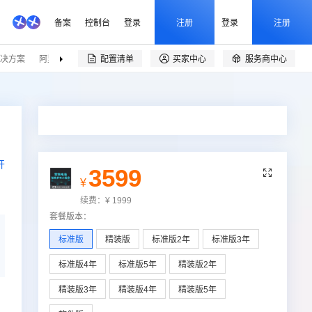
备案
控制台
登录
注册
登录
注册
决方案
阿里云精选
伙伴招募
配置清单
买家中心
服务商中心


开
3599

¥
续费：
¥
1999
套餐版本
：
标准版
精装版
标准版2年
标准版3年
标准版4年
标准版5年
精装版2年
精装版3年
精装版4年
精装版5年