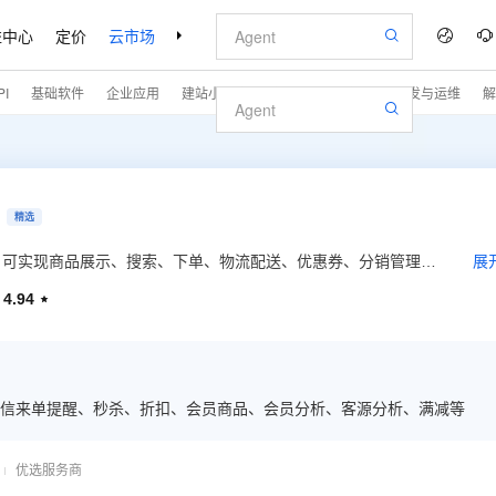
益中心
定价
云市场
合作伙伴
支持与服务
了解阿里云
I
基础软件
企业应用
建站小程序
专业服务
安全
开发与运维
解
精选
，可实现商品展示、搜索、下单、物流配送、优惠券、分销管理等
展
自己的商城。
4.94

信来单提醒、秒杀、折扣、会员商品、会员分析、客源分析、满减等
优选服务商