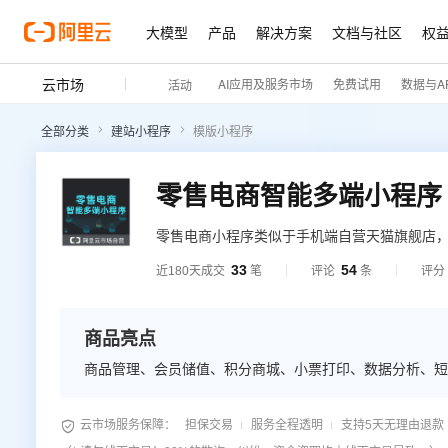
大模型
产品
解决方案
文档与社区
权
云市场
AI应用及服务市场
免费试用
数据与AP
活动
全部分类
建站小程序
模版小程序
零售电商智能多端小程序
零售电商小程序类似于手机端自营天猫旗舰店
50余种核心功能，商家只需简单设置即可拥有
33
54
近180天成交
笔
评论
条
评分
商品亮点
商品管理、会员储值、积分商城、小票打印、数据分析、短

云市场服务保障：
担保交易
服务全程透明
支持5天无理由退款