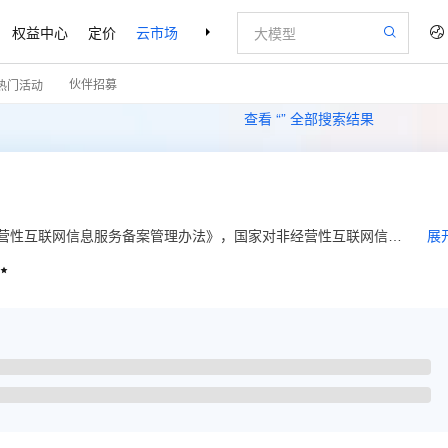
权益中心
定价
云市场
合作伙伴
支持与服务
了解阿里云
伙伴招募
热门活动
查看 “
” 全部搜索结果
经营性互联网信息服务备案管理办法》，国家对非经营性互联网信息
展
行许可制度。未取得许可或者未履行icp备案手续的，不得从事互

您提供申请备案、修改注销备案信息、认领备案等服务。