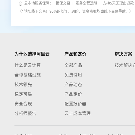

云市场服务保障：
担保交易
服务全程透明
支持5天无理由退款
（* 请勿线下交易！90%的欺诈、纠纷、资金盗取均由线下交易导致。）
为什么选择阿里云
产品和定价
解决方案
什么是云计算
全部产品
技术解决
全球基础设施
免费试用
技术领先
产品动态
稳定可靠
产品定价
安全合规
配置报价器
分析师报告
云上成本管理