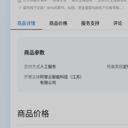

云市场服务保障：
担保交易
服务全程透明
支持5天无理由退款
（* 请勿线下交易！90%的欺诈、纠纷、资金盗取均由线下交易导致。）
商品详情
商品价格
服务支持
评论
商品参数
交付方式
人工服务
所属类目
定
开票主体
阿里云智能科技（江苏）
有限公司
商品价格