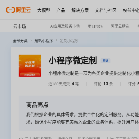
大模型
产品
解决方案
文档与社区
权益中
云市场
AI应用及服务市场
阿里云精选
类目市场
全部分类
建站小程序
定制小程序
小程序微定制
精选
小程序微定制是一项为各类企业提供定制化小
及市场环境，为其量身定制功能完善、界面美
4
13
近180天成交
笔
评论
条
评分
建自己的线上平台，实现品牌宣传、产品展示
户黏性、提高业务转化率。
商品亮点
我们根据企业的具体需求，提供个性化的定制服务。从功能
求，确保小程序能够完美融入企业的业务体系，提升用户体