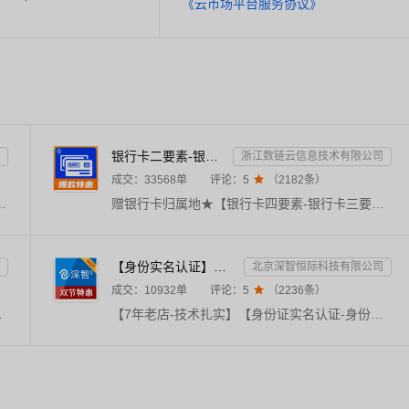
《云市场平台服务协议》
银行卡二要素-银行卡三要素-银行四要素-银行卡二三四要素-银行卡核验-银行卡实名认证-银行卡二要素核验-...
浙江数链云信息技术有限公司
成交：
33568
单
评论：
5

（
2182
条）
通、邮政、DHL、UPS、宅急送、德邦、百世、安捷、速通、天天、京东、EMS等快递公司物流查询，与官网同步更新数据，及时提供物流最新状态。【注：中通/顺丰/跨越查询，需上传手机号后4位！
赠银行卡归属地★【银行卡四要素-银行卡三要素-银行卡二要素-银行卡三要素核验-银行卡四要素核验-银行卡二要素核验-银行卡实名验证-银行卡实名核验-银行卡二三四要素-实名认证】★接口包括银行卡二要素鉴权、银行卡三要素鉴权、银行卡四要素鉴权，可根据需求选择使用，只需一次对接，银行卡全能校验。支持所有带银联标识的银行卡，验证结果实时返回。直连官方数据，实时校验结果，无需复核！
【身份实名认证】身份证二要素核验-身份证实名认证-身份证二要素-身份证实名-身份证实名认证-身份实名认证
北京深智恒际科技有限公司
成交：
10932
单
评论：
5

（
2236
条）
认证、手机三要素实名认证、银行卡二、三、四要素实名认证》更多产品体验请往下翻到详情
【7年老店-技术扎实】【身份证实名认证-身份证二要素】【免费赠送OCR产品】【精品API提供精品服务】身份实名认证二要素接口是根据核对姓名和身份证号码是否一致，进而核验个人身份真伪。身份实名认证-身份证-身份实名认证核验-身份实名认证-实名认证-身份证实名认证查询-身份实名认证-中国港澳台身份实名认证-身份实名认证查询-身份证认证-身份证实名】【有问题随时联系客服，及时响应】