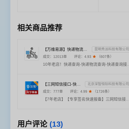
相关商品推荐
【万维易源】快递物流查询-快递物流-快递按次查询-物流查询-全球快递物流信息查询-单号自动识别-支持顺丰...
昆明秀派科技有限公司
成交：
12013
单
评论：
4.93

（
607
条）
10年老店！快递查询-快递物流查询-快递查询接口-物流查询-快递单号查询-快递物流单号查询-快递信息查询-单号自动识别，支持国内外1500多家快递物流公司，覆盖顺丰、韵达、中通、申通、圆
【三网短信接口-快速报备签名】短信服务-验证码-验证码短信-三网短信接口-短信验证码-短信-短信服务
北京深智恒际科技有限公司
成交：
777
单
评论：
4.99

（
1726
条）
【7年老店】【专享签名快速报备】三网短信接口验证码，电信移动联通短信服务，适用于验证码短信、触发短信提醒等应用，发送稳定，服务周全。【联系客服添加自己的签名】【三网短信接口、短信验证码、三网短信接口验证码、数字藏品、短信群发、三网短信接口、验证码短信、短信接口、数藏平台注册、短信注册】《身份证实名
用户评论
(13)