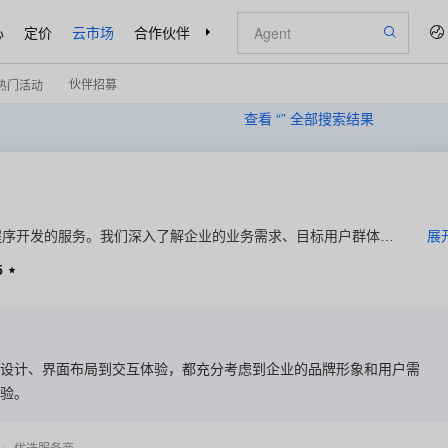
心
定价
云市场
合作伙伴
支持与服务
了解阿里云
伙伴招募
热门活动
查看 “
” 全部搜索结果
程序开发的服务。我们深入了解企业的业务需求、目标用户群体以
展
观、用户体验优秀的小程序。通过小程序微定制，企业可以快速搭
5

、用户互动、交易支付等多种功能，从而提升品牌知名度、增强用
设计、界面布局到交互体验，都充分考虑到企业的品牌形象和用户需
验。