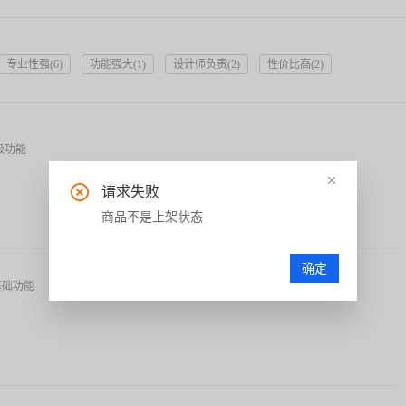
专业性强
(
6
)
功能强大
(
1
)
设计师负责
(
2
)
性价比高
(
2
)
级功能
请求失败
商品不是上架状态
确定
基础功能