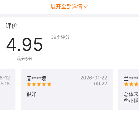
展开全部详情
评价
4.95
39
个评分
满分5分
6-12
2026-01-22
厦****境
兰***
15:18
09:22
很好
总体来
些小插
好售后