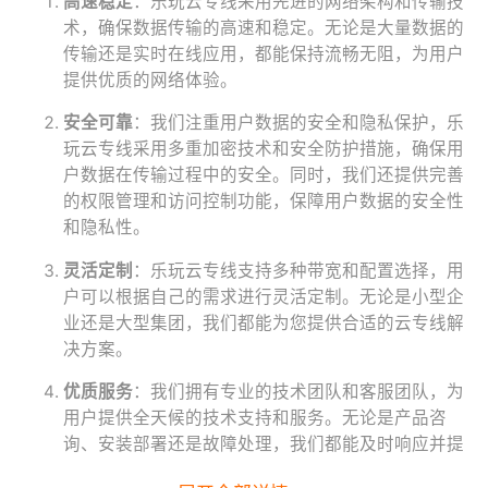
高速稳定
：乐玩云专线采用先进的网络架构和传输技
术，确保数据传输的高速和稳定。无论是大量数据的
传输还是实时在线应用，都能保持流畅无阻，为用户
提供优质的网络体验。
安全可靠
：我们注重用户数据的安全和隐私保护，乐
玩云专线采用多重加密技术和安全防护措施，确保用
户数据在传输过程中的安全。同时，我们还提供完善
的权限管理和访问控制功能，保障用户数据的安全性
和隐私性。
灵活定制
：乐玩云专线支持多种带宽和配置选择，用
户可以根据自己的需求进行灵活定制。无论是小型企
业还是大型集团，我们都能为您提供合适的云专线解
决方案。
优质服务
：我们拥有专业的技术团队和客服团队，为
用户提供全天候的技术支持和服务。无论是产品咨
询、安装部署还是故障处理，我们都能及时响应并提
供专业的解决方案。