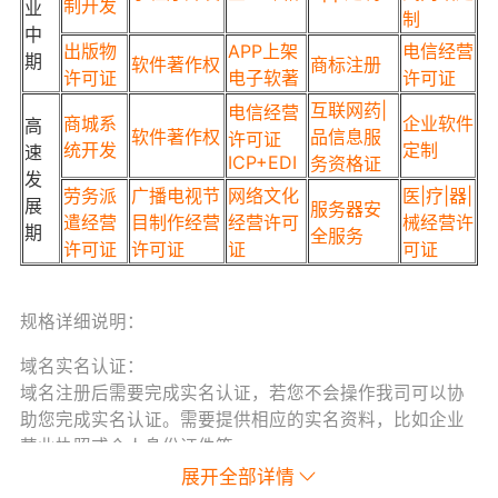
制开发
业
制
中
出版物
APP上架
电信经营
期
软件著作权
商标注册
许可证
电子软著
许可证
互联网药|
电信经营
商城系
企业软件
高
软件著作权
品信息服
许可证
统开发
定制
速
ICP+EDI
务资格证
发
劳务派
广播电视节
网络文化
医|疗|器|
展
服务器安
遣经营
目制作经营
经营许可
械经营许
期
全服务
许可证
许可证
证
可证
规格详细说明：
域名实名认证：
域名注册后需要完成实名认证，若您不会操作我司可以协
助您完成实名认证。需要提供相应的实名资料，比如企业
营业执照或个人身份证件等。
展开全部详情
域名解析：