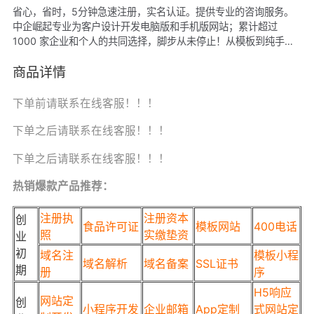
省心，省时，5分钟急速注册，实名认证。提供专业的咨询服务。
中企崛起专业为客户设计开发电脑版和手机版网站；累计超过
1000 家企业和个人的共同选择，脚步从未停止！从模板到纯手工
开发定制应有尽有，保证您满意！如需定制请与我们联系！
商品详情
下单前请联系在线客服！！！
下单之后请联系在线客服！！！
下单之后请联系在线客服！！！
热销爆款产品推荐：
注册执
注册资本
创
食品许可证
模板网站
400电话
照
实缴垫资
业
初
域名注
模板小程
域名解析
域名备案
SSL证书
期
册
序
H5响应
网站定
创
小程序开发
企业邮箱
App定制
式网站定