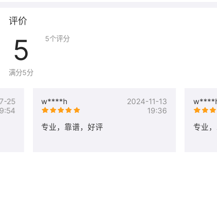
协助您在进行域名解析操作，需要您提供对应的解析值，
解析要求。
评价
5
5
个评分
域名备案：
若您的域名需要对接国内网站，申请支付接口等，您的域
名还需要进行ICP备案，我司可以协助您进行ICP备案，需
满分5分
用户提供相应的备案资料（营业执照 或个人身份证件等）
以及服务器或虚拟主机产品
7-25
w****h
2024-11-13
w****
企业定制：
9:54
19:36
为您开发建设企业网站，可一站式全包，也可以只开发网
专业，靠谱，好评
专业，
站，自行提供服务器
企业邮箱（特价5折）：
想要提升企业形象，可以开通企业邮箱，邮箱后缀是贵司
的域名，比如 help@aliyun.com 这样的邮箱。
若您还有除规格外的其他企业服务需求，也可以跟客服联
系，告知您的详细想法，为您提供相应的解决方案。