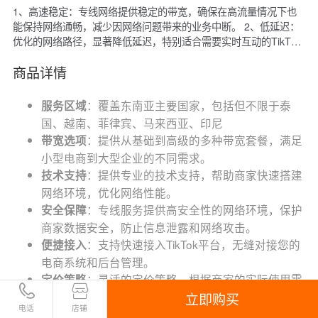
1、高速稳定：专线网络提供稳定的带宽，确保在高流量情况下也
能保持网络通畅，减少因网络问题带来的业务中断。 2、低延迟：
优化的网络路径，显著降低延迟，特别适合需要实时互动的TikTok
直播和电商活动。 3、全覆盖：服务覆盖东南亚主要国家和地区，
帮助您在全球市场上保持竞争优势。 4、定制服务：根据不同商家
商品详情
的需求，提供灵活的带宽选择和套餐，满足各种规模的业务需求。
5、全天候支持：专业的技术团队提供7x24小时的客户支持，快速
：覆盖东南亚主要国家，包括但不限于泰
服务区域
响应并解决任何网络问题。
国、越南、菲律宾、马来西亚、印尼
：提供从基础到高级的多种带宽套餐，满足
带宽选项
小型电商到大型企业的不同需求。
：提供专业的技术支持，帮助商家快速搭建
技术支持
网络环境，优化网络性能。
：专线服务提供高安全性的网络环境，保护
安全保障
商家数据安全，防止信息泄露和网络攻击。
：支持快速接入TikTok平台，无缝对接您的
便捷接入
电商系统和后台管理。
：灵活的定价策略，根据商家的实际使用需
定价策略
求量身定制最合适的服务方案。
立即购买
电话
店铺