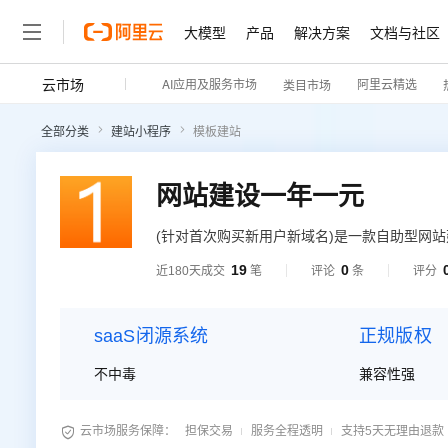
大模型
产品
解决方案
文档与社区
云市场
AI应用及服务市场
阿里云精选
类目市场
全部分类
建站小程序
模板建站
网站建设一年一元
(针对首次购买新用户新域名)是一款自助型网
集成阿里云服务器。购买后自动开通，无需安装
19
0
近180天成交
笔
评论
条
评分
“质量可靠、服务优质、有口皆碑”的精品软件
saaS闭源系统
正规版权
不中毒
兼容性强

云市场服务保障：
担保交易
服务全程透明
支持5天无理由退款