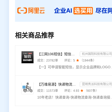
相关商品推荐
【三网106短信】短信接口-短信验证码-短信通知-数字藏品短信-短信API_支持转网_自定义签名模板
杭州国阳科技有限公司
成交：
23782
单
评论：
5

（
1944
条）
【一】可申请智能短信，显示企业品牌和LOGO；【二】适用各类短信验证码、会员通知提醒；【三】提供专属控制台，自定义签名和模板、长度自适应，长达500字；【四】
【万维易源】快递物流查询-快递物流-快递按次查询-物流查询-全球快递物流信息查询-单号自动识别-支持顺丰...
昆明秀派科技有限公司
成交：
11573
单
评论：
4.93

（
607
条）
10年老店！快递查询-快递物流查询-快递查询接口-物流查询-快递单号查询-快递物流单号查询-快递信息查询-单号自动识别，支持国内外1500多家快递物流公司，覆盖顺丰、韵达、中通、申通、圆