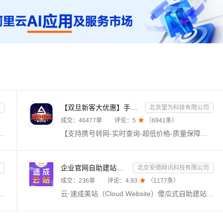
【双旦新客大优惠】手机二要素-手机三要素查询-手机三-手机实名认证-手机二要素-手机三要素查询
北京望为科技有限公司
成交：
46477
单
评论：
5

（
6941
条）
支持虚拟号段、192广电、携号转网等发送，大容量高并发，3秒可达；【五】适用企事业单位/个体使用；【六】《短信营销、身份证实名认证、手机三要素实名认证、银行卡二、三、四要素实名认证》，点击右侧服务商进入店铺查看。
【支持携号转网-实时查询-超低价格-质量保障放心用-售前技术支持-售后业务服务-我们只做金牌服务】手机三要素接口通过比对姓名、身份证号、手机号的一致性，核验用户身份信息的真伪。可同时使用手机三要素实名接口与手机二要素实名接口。【手机三要素实名认证-运营商实名认证-手机三要素-手机二要素实名-手机二要素-手机三要素核验-手机三要素-手机二要素-手机三要素-手机二要素-手机三要素-手机三要素】
企业官网自助建站系统 模板建站 网站模板 官网设计制作-速成云站
北京安德网讯科技有限公司
成交：
236
单
评论：
4.93

（
1177
条）
通、邮政、DHL、UPS、宅急送、德邦、百世、安捷、速通、天天、京东、EMS等快递公司物流查询，与官网同步更新数据，及时提供物流最新状态。【注：中通/顺丰/跨越查询，需上传手机号后4位！
云·速成美站（Cloud Website）傻瓜式自助建站系统，手机站+电脑站+微信公众号一体化管理，拖拽式设计，不用懂代码，预设百余行业1000余套企业网站模板自由切换，一站式服务，全程客服跟踪服务；模板选择地址：aliyun.010123456.com；24小时热线：4009030002转13931