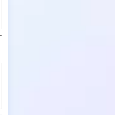
续费(按年购买)
100元/年
供