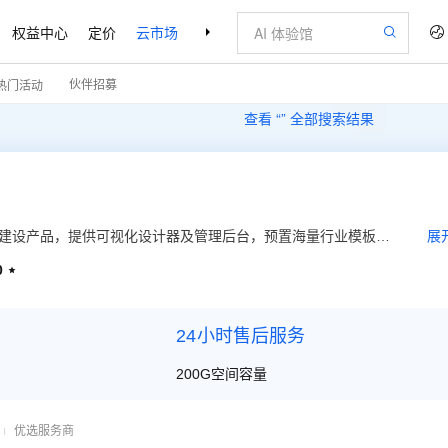
权益中心
定价
云市场
合作伙伴
支持与服务
了解阿里云
伙伴招募
热门活动
查看 “
” 全部搜索结果
站建设产品，提供可视化设计器及管理后台，预置海量行业模板，
展
，在线操作。真正做到“会打字就能建网站”。 *由阿里云用心挑选
0

，云市场官方品牌背书。
24小时售后服务
200G空间容量
优选服务商