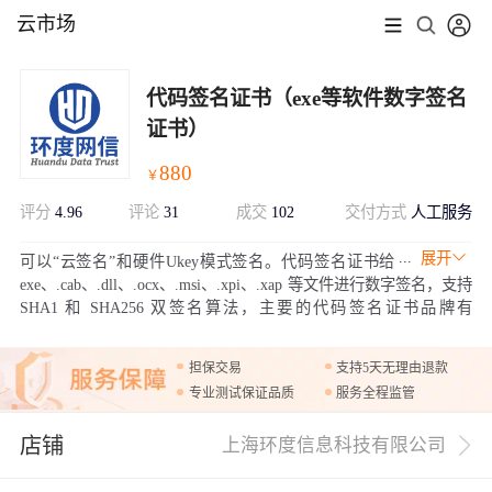
云市场
代码签名证书（exe等软件数字签名
证书）
880
￥
评分
4.96
评论
31
成交
102
交付方式
人工服务
展开
可以“云签名”和硬件Ukey模式签名。代码签名证书给
exe、.cab、.dll、.ocx、.msi、.xpi、.xap 等文件进行数字签名，支持
SHA1 和 SHA256 双签名算法，主要的代码签名证书品牌有
DigiCert、GlobalSign、Comodo/Sectigo、Certum 等，可以申请个人
版代码签名、普通OV代码签名证书以及EV扩展验证代码签名证
担保交易
支持5天无理由退款
书。
专业测试保证品质
服务全程监管
店铺
上海环度信息科技有限公司