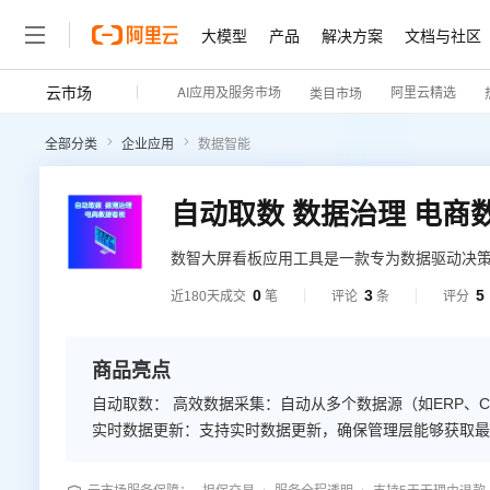
大模型
产品
解决方案
文档与社区
云市场
AI应用及服务市场
阿里云精选
类目市场
全部分类
企业应用
数据智能
数智大屏看板应用工具是一款专为数据驱动决
高管数据驾驶舱等功能。通过实时数据采集和
0
3
5
近180天成交
笔
评论
条
评分
出决策。该工具支持多数据源集成，确保数据
效率和竞争力。
商品亮点
自动取数： 高效数据采集：自动从多个数据源（如ERP、CRM、电商平台等）获取数据，减少人工操作，提高数据采集效率。
实时数据更新：支持实时数据更新，确保管理层能够获取最新业务数据，及
洗和标准化数据，确保数据的准确性和一致性，提升数据质
合行业合规要求。 电商数据看板： 实时业务洞察：提供实时的电商数据看板，展示关键业务指标（如销售额、订单量、客户流量