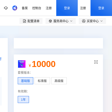
备案
控制台
注册
登录
注册
登录
配置清单
服务商中心
买家中心

开
10000

¥
套餐版本
：
基础版
标准版
高级版
有效期
：
1年