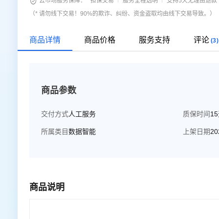

云市场服务保障：
担保交易
服务全程透明
支持5天无理由退款
等），帮助电商团队快速了解业务状况。 多维度分析：支
（* 请勿线下交易！90%的欺诈、纠纷、资金盗取均由线下交易导致。）
趋势。 高管数据驾驶舱： 一站式决策支持：为高管提供一站式数据驾驶舱，整合关键业务数据，提供全面的业务概览和深入分
析。 定制化报告：支持定制化报告和仪表板，满足不同高管的
商品详情
商品价格
服务支持
评论
(3)
可视化：提供高度可视化的数智大屏看板，通过图表、地图
制：支持灵活定制，用户可以根据业务需求自定义看板布局
屏显示设备等），确保数据随时随地可访问。
商品参数
交付方式
人工服务
质保时间
1
所属类目
数据智能
上架日期
20
商品说明