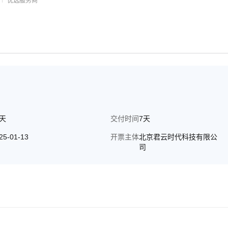
优选服务商
持多维度数据分析，如按地区、产品类别、时间等维度，深入挖掘业务
个性化需求，提升决策效率。 数智大屏看板应用工具开发： 高度
、仪表盘等多种形式展示数据，提升数据的可读性和吸引力。 灵活定
和数据展示方式。 多平台支持：支持多种平台（如PC、移动设备、大
5天
交付时间
7天
25-01-13
开票主体
北京君云时代科技有限公
司