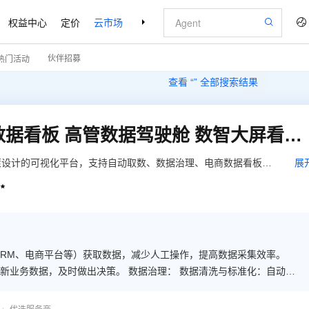
权益中心
定价
云市场
合作伙伴
支持与服务
了解阿里云
伙伴招募
热门活动
查看 “
” 全部搜索结果
自动取数 数据治理 电商数据看板 高管数据驾驶舱 数智大屏看板应用工具开发
策设计的可视化平台，支持自动取数、数据治理、电商数据看板、
展
智能分析，为企业提供直观、动态的业务洞察，助力管理层快速做

的准确性和一致性，适用于电商、金融、制造等多行业，提升运营
时做出决策。 数据治理： 数据清洗与标准化：自动清
量。 数据安全与合规：提供数据加密和访问控制，确保数据安全，符