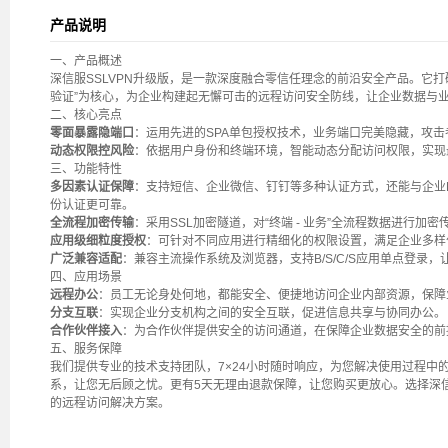
产品说明
一、产品概述
深信服SSLVPN升级版，是一款深度融合零信任理念的前沿安全产品。它打
验证”为核心，为企业构建起无懈可击的远程访问安全防线，让企业数据与
二、核心亮点
零面暴露隐端口
：运用先进的SPA单包授权技术，业务端口完美隐藏，攻
动态权限控风险
：依据用户身份和终端环境，智能动态分配访问权限，实现
三、功能特性
多因素认证保障
：支持短信、企业微信、钉钉等多种认证方式，还能与企业
份认证更可靠。
全流程加密传输
：采用SSL加密隧道，对“终端 - 业务”全流程数据进行
应用级细粒度授权
：可针对不同应用进行精细化的权限设置，满足企业多样
广泛兼容适配
：兼容主流操作系统及浏览器，支持B/S/C/S应用单点登录
四、应用场景
远程办公
：员工无论身处何地，都能安全、便捷地访问企业内部资源，保障
分支互联
：实现企业分支机构之间的安全互联，促进信息共享与协同办公。
合作伙伴接入
：为合作伙伴提供安全的访问通道，在保障企业数据安全的前
五、服务保障
我们提供专业的技术支持团队，7×24小时随时响应，为您解决使用过程中
系，让您无后顾之忧。更有5天无理由退款保障，让您购买更放心。选择深信
的远程访问解决方案。