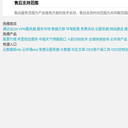
售后支持范围
售后服务范围为产品使用方面的技术支持，售后支持时间范围为合同期范围
热搜类目
通达云OA
VPN服务器
服务市场
数据迁移
环境配置
免费活动
云服务器
网站建设
建
热搜产品
股票行情
阿里短信服务
中国天气预报接口
人脸识别技术
全国快递查询
云市场产品
快速入口
云数据库rds
云存储oss
免费云服务器
大数据
社区文章
OSS客户端工具
OSS控制