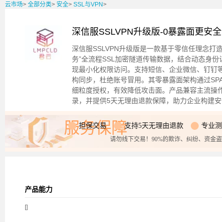
云市场
>
全部分类
>
安全
>
SSL与VPN
>
深信服SSLVPN升级版-0暴露面更安
深信服SSLVPN升级版是一款基于零信任理念打造
务”全流程SSL加密隧道传输数据，结合动态身
现最小化权限访问。支持短信、企业微信、钉钉等
构同步，杜绝账号冒用。其零暴露面架构通过SP
细粒度授权，有效降低攻击面。产品兼容主流操作系
录，并提供5天无理由退款保障，助力企业构建
服务保障
担保交易
支持5天无理由退款
专业测
请勿线下交易！90%的欺诈、纠纷、资金
产品能力
[]