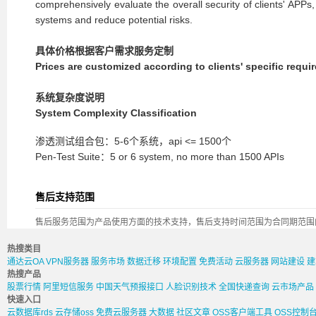
comprehensively evaluate the overall security of clients' APPs
systems and reduce potential risks.
具体价格根据客户需求服务定制
Prices are customized according to clients' specific requi
系统复杂度说明
System Complexity Classification
渗透测试组合包
：5-6个系统，api
<=
1500个
Pen-Test Suite
：5 or 6 system,
no more than 1
5
00 APIs
售后支持范围
售后服务范围为产品使用方面的技术支持，售后支持时间范围为合同期范围
热搜类目
通达云OA
VPN服务器
服务市场
数据迁移
环境配置
免费活动
云服务器
网站建设
建
热搜产品
股票行情
阿里短信服务
中国天气预报接口
人脸识别技术
全国快递查询
云市场产品
快速入口
云数据库rds
云存储oss
免费云服务器
大数据
社区文章
OSS客户端工具
OSS控制