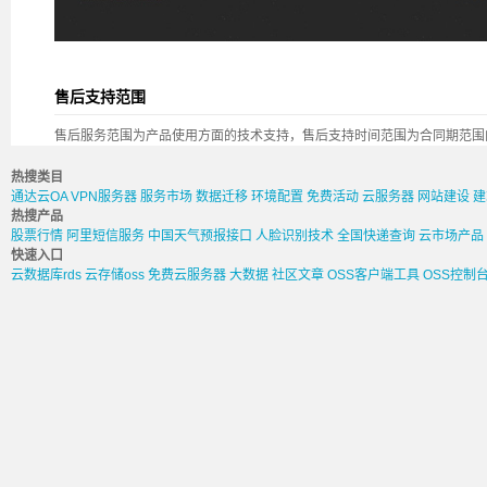
售后支持范围
售后服务范围为产品使用方面的技术支持，售后支持时间范围为合同期范围
热搜类目
通达云OA
VPN服务器
服务市场
数据迁移
环境配置
免费活动
云服务器
网站建设
建
热搜产品
股票行情
阿里短信服务
中国天气预报接口
人脸识别技术
全国快递查询
云市场产品
快速入口
云数据库rds
云存储oss
免费云服务器
大数据
社区文章
OSS客户端工具
OSS控制