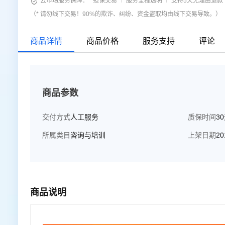

云市场服务保障：
担保交易
服务全程透明
支持5天无理由退款
（* 请勿线下交易！90%的欺诈、纠纷、资金盗取均由线下交易导致。）
商品详情
商品价格
服务支持
评论
商品参数
交付方式
人工服务
质保时间
3
所属类目
咨询与培训
上架日期
20
商品说明