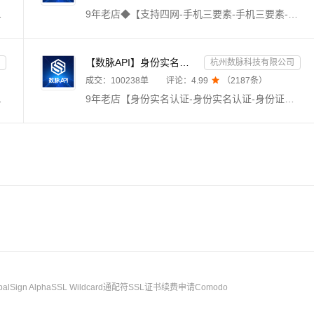
的地址，图片格式支持：PNG、JPG、JPEG、BMP、GIF、TIFF、WebP。
9年老店◆【支持四网-手机三要素-手机三要素-手机三要素-手机三要素-实名认证-运营商三要素-手机三要素-运营商三要素-运营商手机三要素查询-手机三要素实名认证-运营商三要素认证-手机三要素-手机号验证-手机号实名校验-手机三要素-三网手机核验】传入姓名、身份证号码、手机号码，验证三要素信息是否一致，返回验证结果。直连运营商数据，支持三网携号转网，全实时优质版，拒绝缓存数据，24h技术专家在线对接。
【数脉API】身份实名认证-身份实名认证-身份证二要素-身份证实名认证-身份证实名认证-身份实名认证-身份证...
杭州数脉科技有限公司
成交：
100238
单
评论：
4.99

（
2187
条）
宅急送，等千家快递物流查询接口，同时返回物流耗时等相关信息。
9年老店【身份实名认证-身份实名认证-身份证二要素-身份实名认证-实名认证-身份证实名-身份证实名认证-身份证实名认证-身份实名认证-身份证实名认证-身份证二要素-实名认证-身份证实名认证-身份实名认证-身份证实名验证-身份证实名认证核验校验-身份实名认证-身份证实名认证接口-身份证二要素核验-身份实名认证-身份证二要素认证】传入姓名、身份证号，核验二要素是否一致，返回生日、性别、籍贯等信息。官方权威数据，拒绝缓存数据。
balSign AlphaSSL Wildcard通配符SSL证书续费申请Comodo