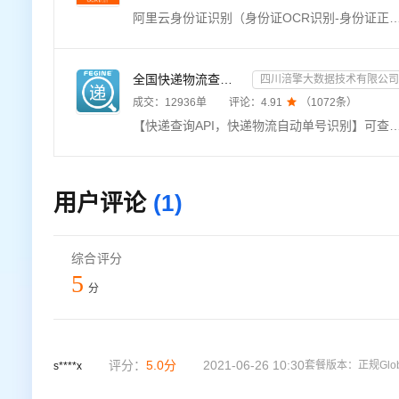
阿里云身份证识别（身份证OCR识别-身份证正反面识别-身份证文字识别）。支持正反面识别、多民族文字识别、生僻字识别，具备PS篡改检、完整度、复印件、翻拍检测，图像智能旋转、畸变矫正、分辨率增强、人像检测等高精度识别能力。识别内容包括姓名、性别、出生日期、证件号码、住址、有效期限。支持base64和公网可访问
全国快递物流查询-快递查询接口
四川涪擎大数据技术有限公司
成交：
12936
单
评论：
4.91

（
1072
条）
【快递查询API，快递物流自动单号识别】可查询快递物流信息近1000+家全国快递查询API，单号自动识别，包括全球快递物流查询接口：顺丰、邮政，京东，极兔，申通、圆通、韵达、中通、极兔、百世、EMS、天天、国通、德邦、
用户评论
(1)
综合评分
5
分
评分：
5.0
分
2021-06-26 10:30
套餐版本：
正规Glo
s****x