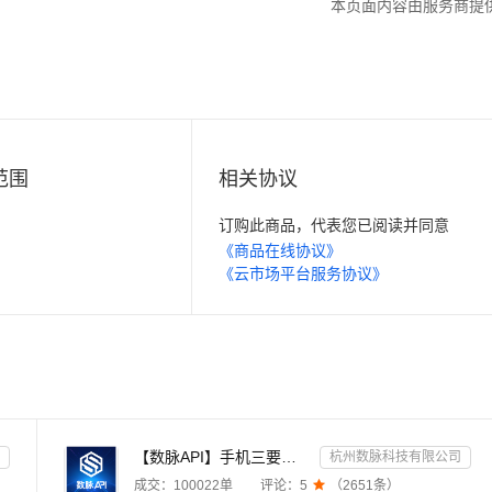
本页面内容由服务商提
范围
相关协议
订购此商品，代表您已阅读并同意
《商品在线协议》
《云市场平台服务协议》
【数脉API】手机三要素-手机三要素-手机三要素-运营商三要素-手机三要素-运营商三要素查询-运营商实名认证-...
杭州数脉科技有限公司
成交：
100022
单
评论：
5

（
2651
条）