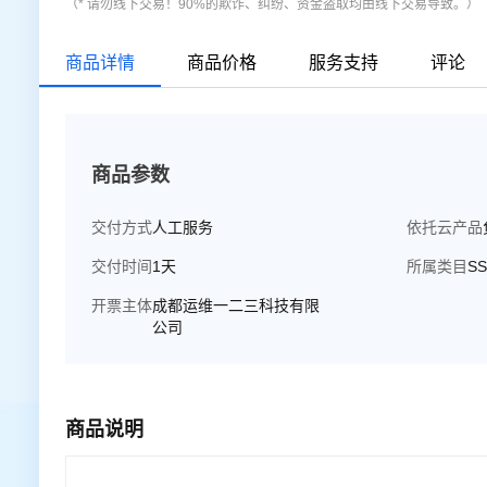
（* 请勿线下交易！90%的欺诈、纠纷、资金盗取均由线下交易导致。）
商品详情
商品价格
服务支持
评论
商品参数
交付方式
人工服务
依托云产品
交付时间
1天
所属类目
S
开票主体
成都运维一二三科技有限
公司
商品说明