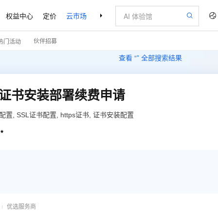
权益中心
定价
云市场
合作伙伴
支持与服务
了解阿里云
伙伴招募
热门活动
查看 “
” 全部搜索结果
SSL证书安装部署续费申请
书配置, SSL证书配置, https证书, 证书安装配置

优选服务商