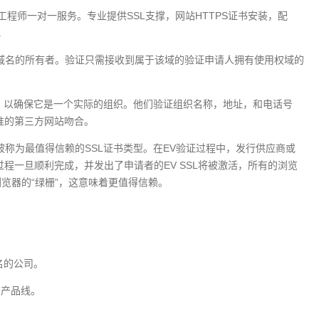
书，工程师一对一服务。专业提供SSL支撑，网站HTTPS证书安装，配
.
是该域名的所有者。验证只需接收到属于该域的验证申请人拥有使用权域的
资料，以确保它是一个实际的组织。他们验证组织名称，地址，和电话号
准的第三方网站吻合。
。它被称为最值得信赖的SSL证书类型。在EV验证过程中，发行供应商或
程一旦顺利完成，并发出了申请者的EV SSL将被激活，所有的浏览
览器的“绿栅”，这意味着更值得信赖。
名的公司。
有产品线。