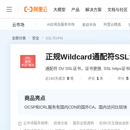
大模型
产品
解决方案
文档与社区
云市场
AI应用及服务市场
阿里云精选
类目市场
全部分类
安全
SSL与VPN
正规Wildcard通配符
通配符 DV SSL证书，证书更换, SSL https证
0
1
5
近180天成交
笔
评论
条
评分
商品亮点
OCSP和CRL服务有国内CDN的国外CA，国内访问比较快

云市场服务保障：
担保交易
服务全程透明
支持5天无理由退款