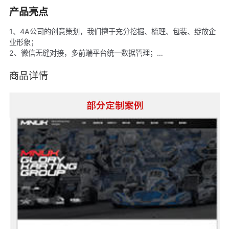
产品亮点
1、4A公司的创意策划，我们擅于充分挖掘、梳理、包装、绽放企
业形象；
2、微信无缝对接，多前端平台统一数据管理；
3、支持创建多语言站点，打造全球化平台；
4、支持SEO优化PC端+手机移动端；
商品详情
5、打造品牌形象，激发顾客购买；
6、友好交互页面，促进成交；
7、高效多维传播，引来客流；
8、提升服务，留住更多客户；
9、多种营销工具，引爆人气；