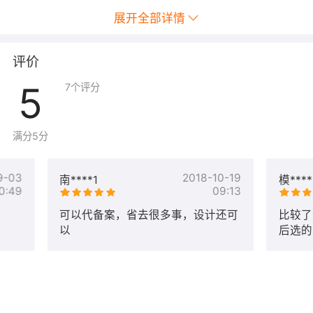
展开全部详情
评价
5
7
个评分
满分5分
9-03
2018-10-19
南****1
模****
0:49
09:13
可以代备案，省去很多事，设计还可
比较了
以
后选的
美，沟