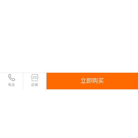
vTrus SSL证书允许无限制数量的多物理服务器配置，允许您无限
制的复制您的证书密钥用以配置在不同的服务器平台上，全面保障
您的企业信息安全。GeoTrust服务器证书全面解决CDN加速服务、
虚拟主机、邮件安全收发、多域名网站接入等等应用的安全传输问
题，使传统的证书配置变得不再繁琐，并大幅节省用户安全传输层
应用的预算资金。
立即购买
电话
店铺