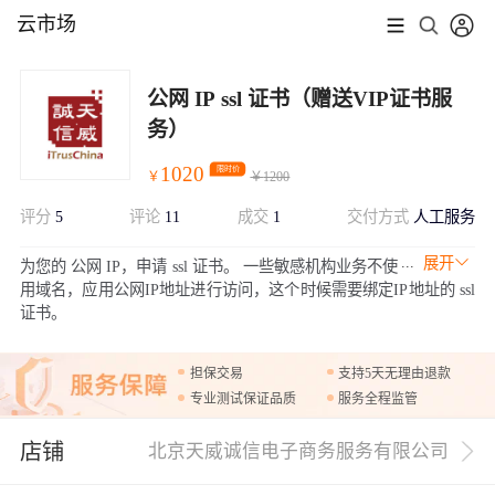
云市场
公网 IP ssl 证书（赠送VIP证书服
务）
1020
限时价
￥
￥
1200
评分
5
评论
11
成交
1
交付方式
人工服务
展开
为您的 公网 IP，申请 ssl 证书。 一些敏感机构业务不使
用域名，应用公网IP地址进行访问，这个时候需要绑定IP地址的 ssl
证书。
担保交易
支持5天无理由退款
专业测试保证品质
服务全程监管
店铺
北京天威诚信电子商务服务有限公司