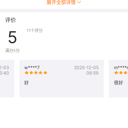
展开全部详情
有效期内丢失免费重新颁发
评价
5
11
个评分
方便、灵活的证书管理模式，帮助您随时了解和管理证书应用状
态。通过登录User Center，您可以随时找回丢失的证书、撤销存
满分5分
在密钥安全隐患的证书，重签存在问题的证书。不再担心证书丢失
产生额外费用，给您带来困扰。
2-03
w****7
2025-12-05
m****
3:40
08:59
好
很好
无需多物理服务器许可
允许无限制数量的多物理服务器配置，允许您无限制的复制您的证
书密钥用以配置在不同的服务器平台上，全面保障您的企业信息安
全。全面解决CDN加速服务、虚拟主机、邮件安全收发、多域名网
站接入等等应用的安全传输问题，使传统的证书配置变得不再繁