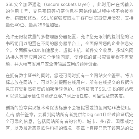
SSL安全加密通道（secure sockets layer），此时用户在线输入
的信用卡号、交易密码等机密信息在网络传输过程中将不会被查
看、窃取和修改。SSL加密强度取决于客户浏览器使用情况，支持
最低40位、最高256位加密。
允许无限制数量的多物理服务器配置，允许您无限制的复制您的证
书密钥用以配置在不同的服务器平台上，全面保障您的企业信息安
全。全面解决CDN加速服务、虚拟主机、邮件安全收发、多域名网
站接入等等应用的安全传输问题，使传统的证书配置变得不再繁
琐，并大幅节省用户安全传输层应用的预算资金。
在拥有数字证书的同时，您还可同时拥有一个网站安全签章。将该
标志放在网站上，可以时刻提醒在线用户，所有在线提交的数据信
息正在受到高强度的加密传输保护。任何部署了SSL证书的网站都
可以通过显示信任签章建立客户网上信任度、可靠性及忠实度。
创新的签章实现技术确保该标志不会被假冒或钓鱼网站非法使用。
点击 信任签章，会看到网站所有者提供给Digicert且经过验证后完
全可靠的信息，包括网站所有者的名称、城市、州/省、国家或地
区，以及最近恶意软件扫描的情况。签章上直接显示了该网站的公
司名称，同时签章还会动态生成一个实时的日期和时间戳。